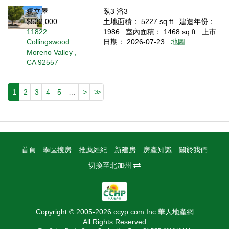
獨立屋
臥3 浴3
$532,000
土地面積： 5227 sq.ft
建造年份：
11822
1986
室內面積： 1468 sq.ft
上市
Collingswood
日期： 2026-07-23
地圖
Moreno Valley ,
CA 92557
1
2
3
4
5
…
>
>>
首頁
學區搜房
推薦經紀
新建房
房產知識
關於我們
切換至北加州
Copyright © 2005-2026 ccyp.com Inc.華人地產網
All Rights Reserved