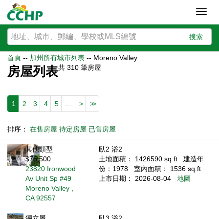
Toggl
navig
搜索
首頁
--
加州所有城市列表
--
Moreno Valley
共
310
筆房屋
房屋列表
1
2
3
4
5
…
>
>>
排序：
在售房屋
待定房屋
已售房屋
其他類型
臥2 浴2
$75,500
土地面積： 1426590 sq.ft
建造年
23820 Ironwood
份：1978
室內面積： 1536 sq.ft
Av Unit Sp #49
上市日期： 2026-08-04
地圖
Moreno Valley ,
CA 92557
獨立屋
臥3 浴2