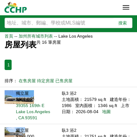
Toggl
navig
搜索
首頁
--
加州所有城市列表
--
Lake Los Angeles
共
16
筆房屋
房屋列表
1
排序：
在售房屋
待定房屋
已售房屋
獨立屋
臥3 浴2
$369,000
土地面積： 21579 sq.ft
建造年份：
39355 169th E
1986
室內面積： 1346 sq.ft
上市
Lake Los Angeles
日期： 2026-08-04
地圖
, CA 93591
獨立屋
臥3 浴2
$399,000
土地面積： 21751 sq.ft
建造年份：