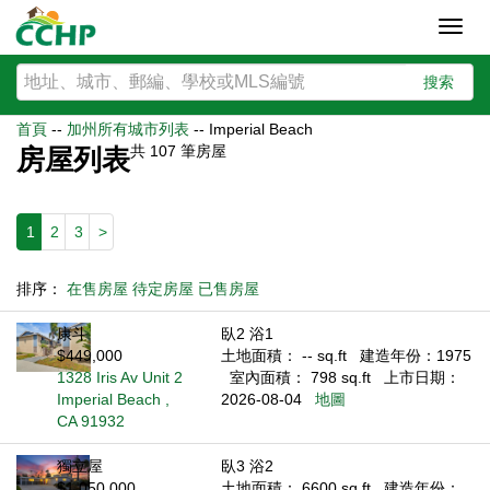
Toggl
navig
搜索
首頁
--
加州所有城市列表
--
Imperial Beach
共
107
筆房屋
房屋列表
1
2
3
>
排序：
在售房屋
待定房屋
已售房屋
康斗
臥2 浴1
$449,000
土地面積： -- sq.ft
建造年份：1975
1328 Iris Av Unit 2
室內面積： 798 sq.ft
上市日期：
Imperial Beach ,
2026-08-04
地圖
CA 91932
獨立屋
臥3 浴2
$1,050,000
土地面積： 6600 sq.ft
建造年份：