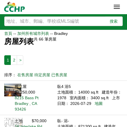
Toggl
navig
搜索
首頁
--
加州所有城市列表
--
Bradley
共
66
筆房屋
房屋列表
1
2
>
排序：
在售房屋
待定房屋
已售房屋
獨立屋
臥4 浴5
$2,250,000
土地面積： 14000 sq.ft
建造年份：
8215 Bass Pt
1978
室內面積： 3400 sq.ft
上市
Bradley , CA
日期： 2026-07-29
地圖
93426
土地
$70,000
臥- 浴-
16 Interlake Rd
土地面積： 871200 sq.ft
建造年