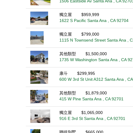
1506 Eastside Av Santa Ana , CA 9270
獨立屋
$959,999
1622 S Pacific Santa Ana , CA 92704
獨立屋
$799,000
1115 N Townsend Street Santa Ana , 
其他類型
$1,500,000
1735 W Washington Santa Ana , CA 9
康斗
$299,995
600 W 3rd St Unit A312 Santa Ana , C
其他類型
$1,879,000
415 W Pine Santa Ana , CA 92701
獨立屋
$1,065,000
916 E 3rd St Santa Ana , CA 92701
聯排別墅
$665,000