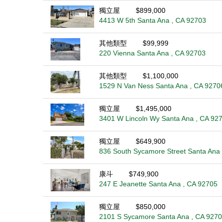
獨立屋
$899,000
4413 W 5th Santa Ana , CA 92703
其他類型
$99,999
220 Vienna Santa Ana , CA 92703
其他類型
$1,100,000
1529 N Van Ness Santa Ana , CA 9270
獨立屋
$1,495,000
3401 W Lincoln Wy Santa Ana , CA 92
獨立屋
$649,900
836 South Sycamore Street Santa Ana
康斗
$749,900
247 E Jeanette Santa Ana , CA 92705
獨立屋
$850,000
2101 S Sycamore Santa Ana , CA 927