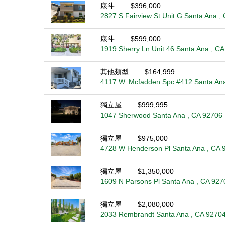
康斗
$396,000
2827 S Fairview St Unit G Santa Ana ,
康斗
$599,000
1919 Sherry Ln Unit 46 Santa Ana , C
其他類型
$164,999
4117 W. Mcfadden Spc #412 Santa Ana
獨立屋
$999,995
1047 Sherwood Santa Ana , CA 92706
獨立屋
$975,000
4728 W Henderson Pl Santa Ana , CA 
獨立屋
$1,350,000
1609 N Parsons Pl Santa Ana , CA 927
獨立屋
$2,080,000
2033 Rembrandt Santa Ana , CA 9270