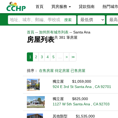
首頁
買房服務
貸款指南
熱門城
搜索
首頁
--
加州所有城市列表
--
Santa Ana
共
381
筆房屋
房屋列表
1
2
3
4
5
…
>
>>
排序：
在售房屋
待定房屋
已售房屋
獨立屋
$1,059,000
924 E 3rd St Santa Ana , CA 92701
獨立屋
$825,000
1127 W 5th Santa Ana , CA 92703
其他類型
$1,535,000