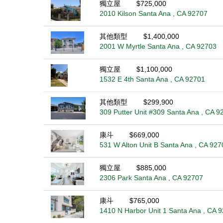
獨立屋
$725,000
2010 Kilson Santa Ana , CA 92707
其他類型
$1,400,000
2001 W Myrtle Santa Ana , CA 92703
獨立屋
$1,100,000
1532 E 4th Santa Ana , CA 92701
其他類型
$299,900
309 Putter Unit #309 Santa Ana , CA 9
康斗
$669,000
531 W Alton Unit B Santa Ana , CA 927
獨立屋
$885,000
2306 Park Santa Ana , CA 92707
康斗
$765,000
1410 N Harbor Unit 1 Santa Ana , CA 