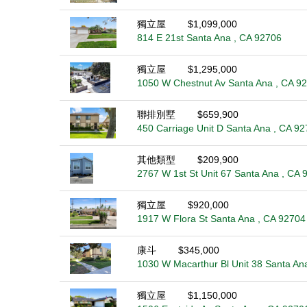
獨立屋
$1,099,000
814 E 21st Santa Ana , CA 92706
獨立屋
$1,295,000
1050 W Chestnut Av Santa Ana , CA 9
聯排別墅
$659,900
450 Carriage Unit D Santa Ana , CA 9
其他類型
$209,900
2767 W 1st St Unit 67 Santa Ana , CA 
獨立屋
$920,000
1917 W Flora St Santa Ana , CA 92704
康斗
$345,000
1030 W Macarthur Bl Unit 38 Santa An
獨立屋
$1,150,000