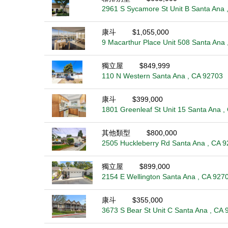
2961 S Sycamore St Unit B Santa Ana 
康斗
$1,055,000
9 Macarthur Place Unit 508 Santa Ana
獨立屋
$849,999
110 N Western Santa Ana , CA 92703
康斗
$399,000
1801 Greenleaf St Unit 15 Santa Ana ,
其他類型
$800,000
2505 Huckleberry Rd Santa Ana , CA 
獨立屋
$899,000
2154 E Wellington Santa Ana , CA 927
康斗
$355,000
3673 S Bear St Unit C Santa Ana , CA 