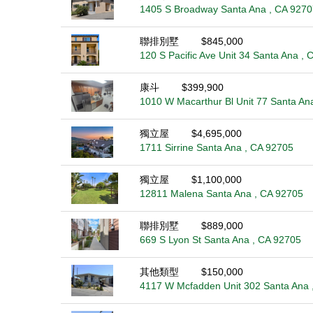
1405 S Broadway Santa Ana , CA 9270
聯排別墅
$845,000
120 S Pacific Ave Unit 34 Santa Ana ,
康斗
$399,900
1010 W Macarthur Bl Unit 77 Santa An
獨立屋
$4,695,000
1711 Sirrine Santa Ana , CA 92705
獨立屋
$1,100,000
12811 Malena Santa Ana , CA 92705
聯排別墅
$889,000
669 S Lyon St Santa Ana , CA 92705
其他類型
$150,000
4117 W Mcfadden Unit 302 Santa Ana 