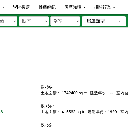
市
學區搜房
推薦經紀
房產知識
相關行業
房屋類型
臥- 浴-
土地面積： 1742400 sq.ft
建造年份：--
室內面積
臥3 浴2
66
土地面積： 415562 sq.ft
建造年份：1999
室內面
臥- 浴-