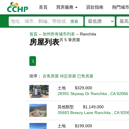
首頁
買房服務
貸款指南
熱門城
搜索
首頁
--
加州所有城市列表
--
Ranchita
共
5
筆房屋
房屋列表
1
排序：
在售房屋
待定房屋
已售房屋
土地
$329,000
28391 Skyway Dr Ranchita , CA 92066
其他類型
$1,149,000
35683 Breezy Lane Ranchita , CA 920
土地
$199,000