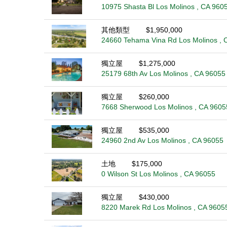
10975 Shasta Bl Los Molinos , CA 960
其他類型
$1,950,000
24660 Tehama Vina Rd Los Molinos , 
獨立屋
$1,275,000
25179 68th Av Los Molinos , CA 96055
獨立屋
$260,000
7668 Sherwood Los Molinos , CA 9605
獨立屋
$535,000
24960 2nd Av Los Molinos , CA 96055
土地
$175,000
0 Wilson St Los Molinos , CA 96055
獨立屋
$430,000
8220 Marek Rd Los Molinos , CA 9605