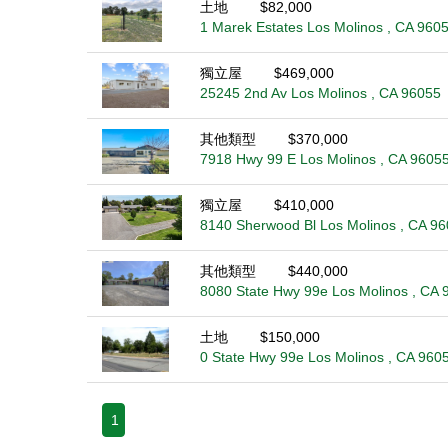
土地
$82,000
1 Marek Estates Los Molinos , CA 960
獨立屋
$469,000
25245 2nd Av Los Molinos , CA 96055
其他類型
$370,000
7918 Hwy 99 E Los Molinos , CA 9605
獨立屋
$410,000
8140 Sherwood Bl Los Molinos , CA 9
其他類型
$440,000
8080 State Hwy 99e Los Molinos , CA 
土地
$150,000
0 State Hwy 99e Los Molinos , CA 960
1