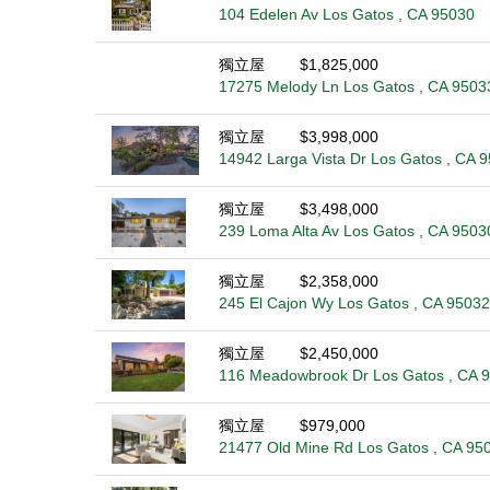
104 Edelen Av Los Gatos , CA 95030
獨立屋
$1,825,000
17275 Melody Ln Los Gatos , CA 9503
獨立屋
$3,998,000
14942 Larga Vista Dr Los Gatos , CA 
獨立屋
$3,498,000
239 Loma Alta Av Los Gatos , CA 9503
獨立屋
$2,358,000
245 El Cajon Wy Los Gatos , CA 95032
獨立屋
$2,450,000
116 Meadowbrook Dr Los Gatos , CA 
獨立屋
$979,000
21477 Old Mine Rd Los Gatos , CA 95