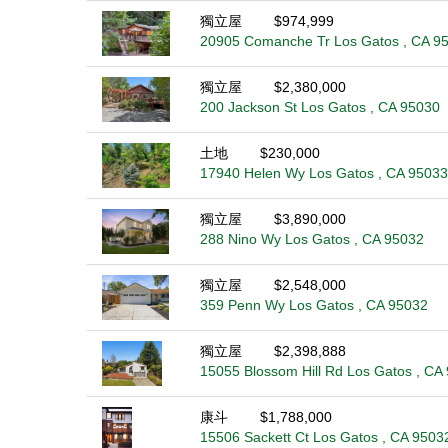
獨立屋
$974,999
20905 Comanche Tr Los Gatos , CA 9
獨立屋
$2,380,000
200 Jackson St Los Gatos , CA 95030
土地
$230,000
17940 Helen Wy Los Gatos , CA 95033
獨立屋
$3,890,000
288 Nino Wy Los Gatos , CA 95032
獨立屋
$2,548,000
359 Penn Wy Los Gatos , CA 95032
獨立屋
$2,398,888
15055 Blossom Hill Rd Los Gatos , CA
康斗
$1,788,000
15506 Sackett Ct Los Gatos , CA 9503