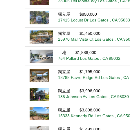
23005 Del Monte Wy Los Gatos , CA 9
獨立屋
$850,000
17415 Locust Dr Los Gatos , CA 95033
獨立屋
$1,450,000
25970 Mar Vista Ct Los Gatos , CA 95
土地
$1,888,000
754 Pollard Los Gatos , CA 95032
獨立屋
$1,795,000
18788 Favre Ridge Rd Los Gatos , CA
獨立屋
$3,998,000
135 Johnson Av Los Gatos , CA 95030
獨立屋
$3,898,000
15333 Kennedy Rd Los Gatos , CA 95
獨立屋
$1,499,000