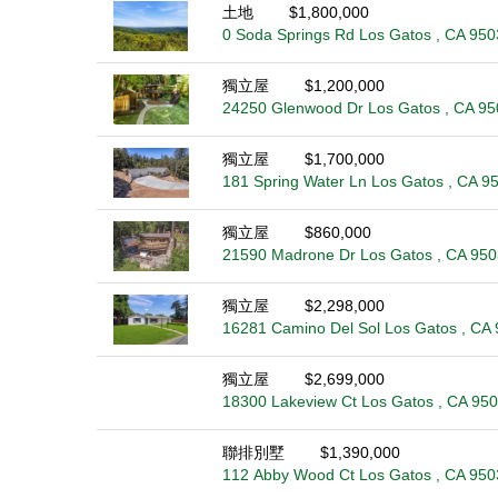
土地
$1,800,000
0 Soda Springs Rd Los Gatos , CA 950
獨立屋
$1,200,000
24250 Glenwood Dr Los Gatos , CA 9
獨立屋
$1,700,000
181 Spring Water Ln Los Gatos , CA 9
獨立屋
$860,000
21590 Madrone Dr Los Gatos , CA 95
獨立屋
$2,298,000
16281 Camino Del Sol Los Gatos , CA
獨立屋
$2,699,000
18300 Lakeview Ct Los Gatos , CA 95
聯排別墅
$1,390,000
112 Abby Wood Ct Los Gatos , CA 950