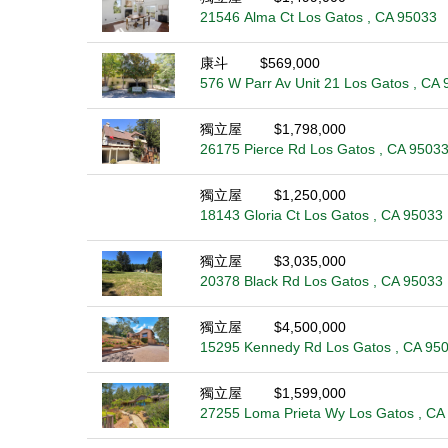
21546 Alma Ct Los Gatos , CA 95033
康斗
$569,000
576 W Parr Av Unit 21 Los Gatos , CA
獨立屋
$1,798,000
26175 Pierce Rd Los Gatos , CA 9503
獨立屋
$1,250,000
18143 Gloria Ct Los Gatos , CA 95033
獨立屋
$3,035,000
20378 Black Rd Los Gatos , CA 95033
獨立屋
$4,500,000
15295 Kennedy Rd Los Gatos , CA 95
獨立屋
$1,599,000
27255 Loma Prieta Wy Los Gatos , CA