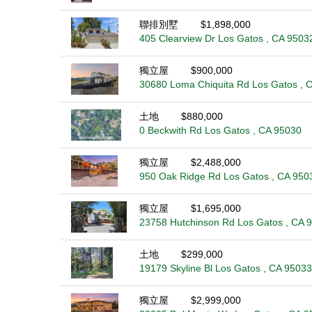
聯排別墅
$1,898,000
405 Clearview Dr Los Gatos , CA 9503
獨立屋
$900,000
30680 Loma Chiquita Rd Los Gatos , 
土地
$880,000
0 Beckwith Rd Los Gatos , CA 95030
獨立屋
$2,488,000
950 Oak Ridge Rd Los Gatos , CA 950
獨立屋
$1,695,000
23758 Hutchinson Rd Los Gatos , CA 
土地
$299,000
19179 Skyline Bl Los Gatos , CA 95033
獨立屋
$2,999,000