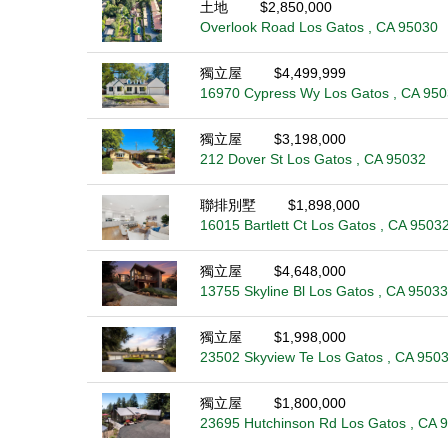
土地
$2,850,000
Overlook Road Los Gatos , CA 95030
獨立屋
$4,499,999
16970 Cypress Wy Los Gatos , CA 95
獨立屋
$3,198,000
212 Dover St Los Gatos , CA 95032
聯排別墅
$1,898,000
16015 Bartlett Ct Los Gatos , CA 9503
獨立屋
$4,648,000
13755 Skyline Bl Los Gatos , CA 95033
獨立屋
$1,998,000
23502 Skyview Te Los Gatos , CA 950
獨立屋
$1,800,000
23695 Hutchinson Rd Los Gatos , CA 