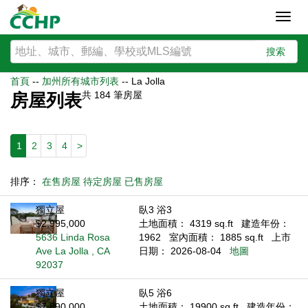
Toggl
navig
搜索
首頁
--
加州所有城市列表
--
La Jolla
共
184
筆房屋
房屋列表
1
2
3
4
>
排序：
在售房屋
待定房屋
已售房屋
獨立屋
臥3 浴3
$2,995,000
土地面積： 4319 sq.ft
建造年份：
5636 Linda Rosa
1962
室內面積： 1885 sq.ft
上市
Ave La Jolla , CA
日期： 2026-08-04
地圖
92037
獨立屋
臥5 浴6
$7,890,000
土地面積： 19900 sq.ft
建造年份：