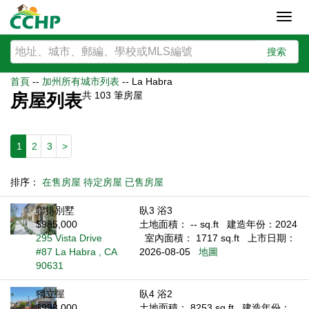
Toggl
navig
搜索
首頁
--
加州所有城市列表
--
La Habra
共
103
筆房屋
房屋列表
1
2
3
>
排序：
在售房屋
待定房屋
已售房屋
聯排別墅
臥3 浴3
$985,000
土地面積： -- sq.ft
建造年份：2024
295 Vista Drive
室內面積： 1717 sq.ft
上市日期：
#87 La Habra , CA
2026-08-05
地圖
90631
獨立屋
臥4 浴2
$998,000
土地面積： 8253 sq.ft
建造年份：