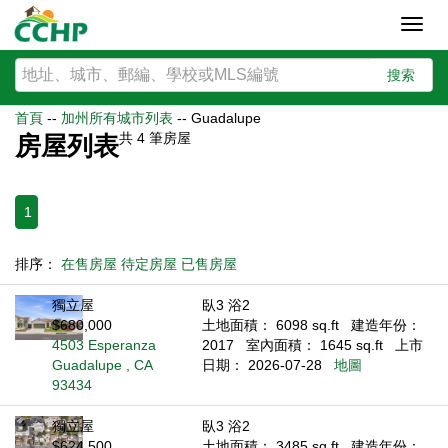
Toggl
navig
搜索
首頁
--
加州所有城市列表
--
Guadalupe
共
4
筆房屋
房屋列表
1
排序：
在售房屋
待定房屋
已售房屋
獨立屋
臥3 浴2
$680,000
土地面積： 6098 sq.ft
建造年份：
4503 Esperanza
2017
室內面積： 1645 sq.ft
上市
Guadalupe , CA
日期： 2026-07-28
地圖
93434
獨立屋
臥3 浴2
$624,500
土地面積： 3485 sq.ft
建造年份：