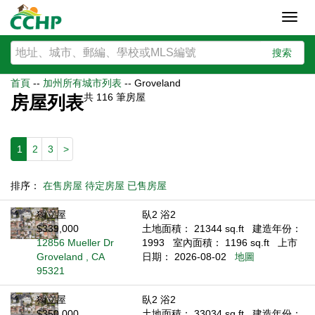
Toggl
navig
搜索
首頁
--
加州所有城市列表
--
Groveland
共
116
筆房屋
房屋列表
1
2
3
>
排序：
在售房屋
待定房屋
已售房屋
獨立屋
臥2 浴2
$339,000
土地面積： 21344 sq.ft
建造年份：
12856 Mueller Dr
1993
室內面積： 1196 sq.ft
上市
Groveland , CA
日期： 2026-08-02
地圖
95321
獨立屋
臥2 浴2
$350,000
土地面積： 33034 sq.ft
建造年份：