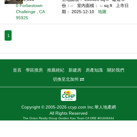
0 Forbestown
份：--
室內面積： -- sq.ft
上市日
Challenge , CA
期： 2025-12-10
地圖
95925
1
首頁
學區搜房
推薦經紀
新建房
房產知識
關於我們
切換至北加州
Copyright © 2005-2026 ccyp.com Inc.華人地產網
All Rights Reserved
The Onion Realty Group Gorden Kao Team CA DRE #01849444