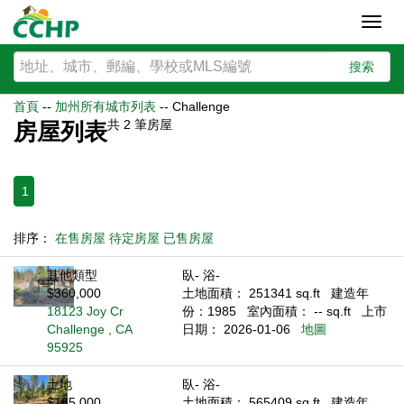
Toggl
navig
搜索
首頁
--
加州所有城市列表
--
Challenge
共
2
筆房屋
房屋列表
1
排序：
在售房屋
待定房屋
已售房屋
其他類型
臥- 浴-
$360,000
土地面積： 251341 sq.ft
建造年
18123 Joy Cr
份：1985
室內面積： -- sq.ft
上市
Challenge , CA
日期： 2026-01-06
地圖
95925
土地
臥- 浴-
$185,000
土地面積： 565409 sq.ft
建造年