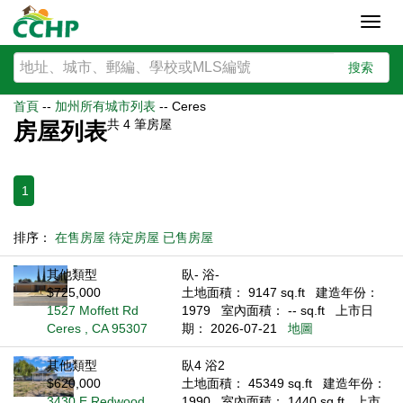
Toggl
navig
搜索
首頁
--
加州所有城市列表
--
Ceres
共
4
筆房屋
房屋列表
1
排序：
在售房屋
待定房屋
已售房屋
其他類型
臥- 浴-
$725,000
土地面積： 9147 sq.ft
建造年份：
1527 Moffett Rd
1979
室內面積： -- sq.ft
上市日
Ceres , CA 95307
期： 2026-07-21
地圖
其他類型
臥4 浴2
$620,000
土地面積： 45349 sq.ft
建造年份：
3430 E Redwood
1990
室內面積： 1440 sq.ft
上市