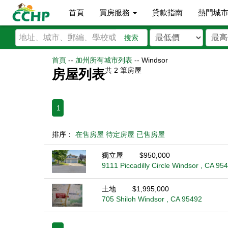
首頁
買房服務
貸款指南
熱門城
搜索
首頁
--
加州所有城市列表
--
Windsor
共
2
筆房屋
房屋列表
1
排序：
在售房屋
待定房屋
已售房屋
獨立屋
$950,000
9111 Piccadilly Circle Windsor , CA 95
土地
$1,995,000
705 Shiloh Windsor , CA 95492