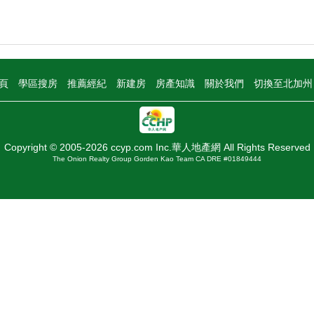
頁
學區搜房
推薦經紀
新建房
房產知識
關於我們
切換至北加
Copyright © 2005-2026 ccyp.com Inc.華人地產網 All Rights Reserved
The Onion Realty Group Gorden Kao Team CA DRE #01849444