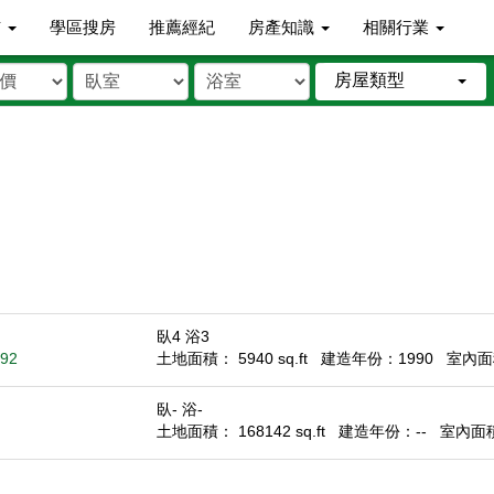
市
學區搜房
推薦經紀
房產知識
相關行業
房屋類型
臥4 浴3
492
土地面積： 5940 sq.ft
建造年份：1990
室內面積
臥- 浴-
土地面積： 168142 sq.ft
建造年份：--
室內面積：