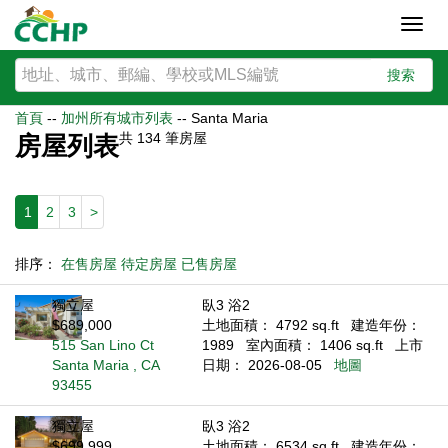
Toggl
navig
搜索
首頁
--
加州所有城市列表
--
Santa Maria
共
134
筆房屋
房屋列表
1
2
3
>
排序：
在售房屋
待定房屋
已售房屋
獨立屋
臥3 浴2
$689,000
土地面積： 4792 sq.ft
建造年份：
515 San Lino Ct
1989
室內面積： 1406 sq.ft
上市
Santa Maria , CA
日期： 2026-08-05
地圖
93455
獨立屋
臥3 浴2
$699,999
土地面積： 6534 sq.ft
建造年份：