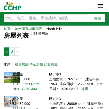
Toggl
navig
搜索
首頁
--
加州所有城市列表
--
North Hills
共
94
筆房屋
房屋列表
1
2
>
排序：
在售房屋
待定房屋
已售房屋
獨立屋
臥3 浴3
$1,295,000
土地面積： 7651 sq.ft
建造年份：
10106 Petit North
1963
室內面積： 2559 sq.ft
上市
Hills , CA 91343
日期： 2026-08-05
地圖
獨立屋
臥4 浴3
$1,459,000
土地面積： 20669 sq.ft
建造年份：
16641 Parthenia
1952
室內面積： 2150 sq.ft
上市