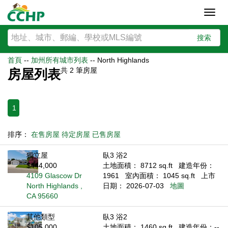
Toggl
navig
搜索
首頁
--
加州所有城市列表
--
North Highlands
共
2
筆房屋
房屋列表
1
排序：
在售房屋
待定房屋
已售房屋
獨立屋
臥3 浴2
$444,000
土地面積： 8712 sq.ft
建造年份：
4109 Glascow Dr
1961
室內面積： 1045 sq.ft
上市
North Highlands ,
日期： 2026-07-03
地圖
CA 95660
其他類型
臥3 浴2
$105,000
土地面積： 1460 sq.ft
建造年份：--