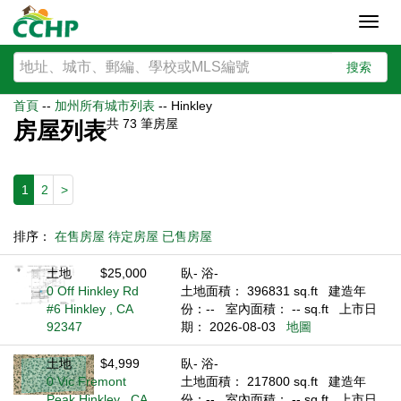
Toggl
navig
搜索
首頁
--
加州所有城市列表
--
Hinkley
共
73
筆房屋
房屋列表
1
2
>
排序：
在售房屋
待定房屋
已售房屋
土地
$25,000
臥- 浴-
0 Off Hinkley Rd
土地面積： 396831 sq.ft
建造年
#6 Hinkley , CA
份：--
室內面積： -- sq.ft
上市日
92347
期： 2026-08-03
地圖
土地
$4,999
臥- 浴-
0 Vic Fremont
土地面積： 217800 sq.ft
建造年
Peak Hinkley , CA
份：--
室內面積： -- sq.ft
上市日