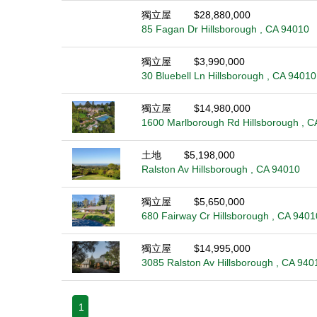
獨立屋
$28,880,000
85 Fagan Dr Hillsborough , CA 94010
獨立屋
$3,990,000
30 Bluebell Ln Hillsborough , CA 94010
獨立屋
$14,980,000
1600 Marlborough Rd Hillsborough , C
土地
$5,198,000
Ralston Av Hillsborough , CA 94010
獨立屋
$5,650,000
680 Fairway Cr Hillsborough , CA 9401
獨立屋
$14,995,000
3085 Ralston Av Hillsborough , CA 940
1