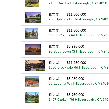
2155 Geri Ln Hillsborough , CA 94010
獨立屋
$11,800,000
280 Uplands Dr Hillsborough , CA 940
獨立屋
$11,500,000
433 El Centro Rd Hillsborough , CA 94
獨立屋
$5,995,000
95 Southdown Ct Hillsborough , CA 94
獨立屋
$11,950,000
1850 Brookvale Rd Hillsborough , CA 
獨立屋
$5,280,000
36 Eugenia Wy Hillsborough , CA 9401
獨立屋
$3,750,000
1407 Carlton Rd Hillsborough , CA 940