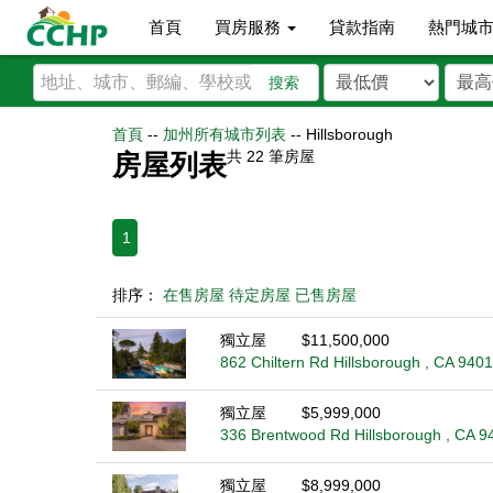
首頁
買房服務
貸款指南
熱門城
搜索
首頁
--
加州所有城市列表
--
Hillsborough
共
22
筆房屋
房屋列表
1
排序：
在售房屋
待定房屋
已售房屋
獨立屋
$11,500,000
862 Chiltern Rd Hillsborough , CA 940
獨立屋
$5,999,000
336 Brentwood Rd Hillsborough , CA 9
獨立屋
$8,999,000