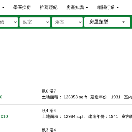
市
學區搜房
推薦經紀
房產知識
相關行業
房屋類型
臥6 浴7
10
土地面積： 126053 sq.ft
建造年份：1931
室內面
臥4 浴4
4010
土地面積： 12984 sq.ft
建造年份：1941
室內面積
臥3 浴4