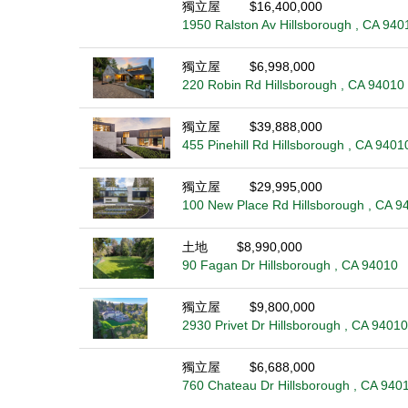
獨立屋
$16,400,000
1950 Ralston Av Hillsborough , CA 940
獨立屋
$6,998,000
220 Robin Rd Hillsborough , CA 94010
獨立屋
$39,888,000
455 Pinehill Rd Hillsborough , CA 9401
獨立屋
$29,995,000
100 New Place Rd Hillsborough , CA 9
土地
$8,990,000
90 Fagan Dr Hillsborough , CA 94010
獨立屋
$9,800,000
2930 Privet Dr Hillsborough , CA 94010
獨立屋
$6,688,000
760 Chateau Dr Hillsborough , CA 940