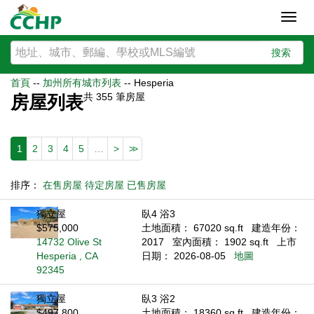
Toggl
navig
搜索
首頁
--
加州所有城市列表
--
Hesperia
共
355
筆房屋
房屋列表
1
2
3
4
5
…
>
>>
排序：
在售房屋
待定房屋
已售房屋
獨立屋
臥4 浴3
$575,000
土地面積： 67020 sq.ft
建造年份：
14732 Olive St
2017
室內面積： 1902 sq.ft
上市
Hesperia , CA
日期： 2026-08-05
地圖
92345
獨立屋
臥3 浴2
$497,800
土地面積： 18360 sq.ft
建造年份：