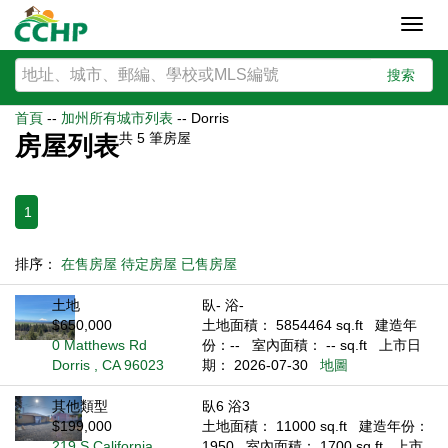
Toggl
navig
搜索
首頁
--
加州所有城市列表
--
Dorris
共
5
筆房屋
房屋列表
1
排序：
在售房屋
待定房屋
已售房屋
土地
臥- 浴-
$650,000
土地面積： 5854464 sq.ft
建造年
0 Matthews Rd
份：--
室內面積： -- sq.ft
上市日
Dorris , CA 96023
期： 2026-07-30
地圖
其他類型
臥6 浴3
$199,000
土地面積： 11000 sq.ft
建造年份：
219 S California
1950
室內面積： 1700 sq.ft
上市