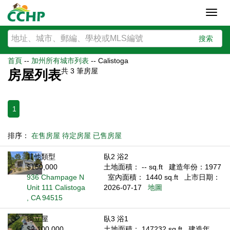
Toggl
navig
搜索
首頁
--
加州所有城市列表
--
Calistoga
共
3
筆房屋
房屋列表
1
排序：
在售房屋
待定房屋
已售房屋
其他類型
臥2 浴2
$150,000
土地面積： -- sq.ft
建造年份：1977
936 Champage N
室內面積： 1440 sq.ft
上市日期：
Unit 111 Calistoga
2026-07-17
地圖
, CA 94515
獨立屋
臥3 浴1
$2,100,000
土地面積： 147232 sq.ft
建造年