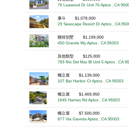
76 Leawood Dr Unit 76 Aptos , CA 950
康斗
$1,078,000
29 Seascape Resort Dr Aptos , CA 950
聯排別墅
$1,199,000
450 Granite Wy Aptos , CA 95003
其他類型
$125,000
783 Rio Del Mar Bl Unit 5 Aptos , CA 9
獨立屋
$1,139,000
107 Bar Harbor Ct Aptos , CA 95003
獨立屋
$1,469,950
1645 Hames Rd Aptos , CA 95003
獨立屋
$7,500,000
877 Via Gaviota Aptos , CA 95003