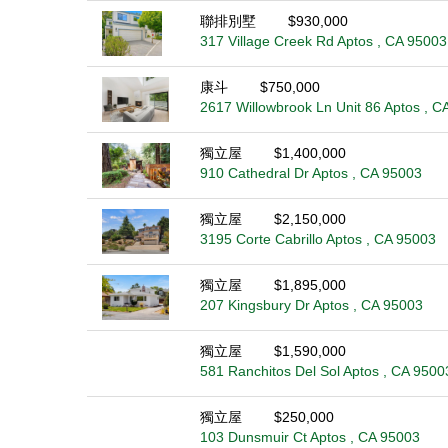
聯排別墅
$930,000
317 Village Creek Rd Aptos , CA 95003
康斗
$750,000
2617 Willowbrook Ln Unit 86 Aptos , C
獨立屋
$1,400,000
910 Cathedral Dr Aptos , CA 95003
獨立屋
$2,150,000
3195 Corte Cabrillo Aptos , CA 95003
獨立屋
$1,895,000
207 Kingsbury Dr Aptos , CA 95003
獨立屋
$1,590,000
581 Ranchitos Del Sol Aptos , CA 9500
獨立屋
$250,000
103 Dunsmuir Ct Aptos , CA 95003