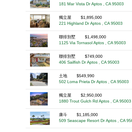
181 Mar Vista Dr Aptos , CA 95003
獨立屋
$1,895,000
221 Highland Dr Aptos , CA 95003
聯排別墅
$1,498,000
1125 Via Tornasol Aptos , CA 95003
聯排別墅
$749,000
406 Sailfish Dr Aptos , CA 95003
土地
$549,990
502 Loma Prieta Dr Aptos , CA 95003
獨立屋
$2,950,000
1880 Trout Gulch Rd Aptos , CA 95003
康斗
$1,185,000
509 Seascape Resort Dr Aptos , CA 95