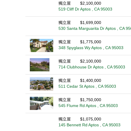
獨立屋
$2,100,000
519 Cliff Dr Aptos , CA 95003
獨立屋
$1,699,000
530 Santa Marguarita Dr Aptos , CA 9
獨立屋
$1,775,000
348 Spyglass Wy Aptos , CA 95003
獨立屋
$2,100,000
714 Clubhouse Dr Aptos , CA 95003
獨立屋
$1,400,000
511 Cedar St Aptos , CA 95003
獨立屋
$1,750,000
545 Flume Rd Aptos , CA 95003
獨立屋
$1,075,000
145 Bennett Rd Aptos , CA 95003