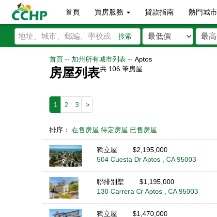
首頁
買房服務
貸款指南
熱門城
搜索
首頁
--
加州所有城市列表
--
Aptos
共
106
筆房屋
房屋列表
1
2
3
>
排序：
在售房屋
待定房屋
已售房屋
獨立屋
$2,195,000
504 Cuesta Dr Aptos , CA 95003
聯排別墅
$1,195,000
130 Carrera Cr Aptos , CA 95003
獨立屋
$1,470,000