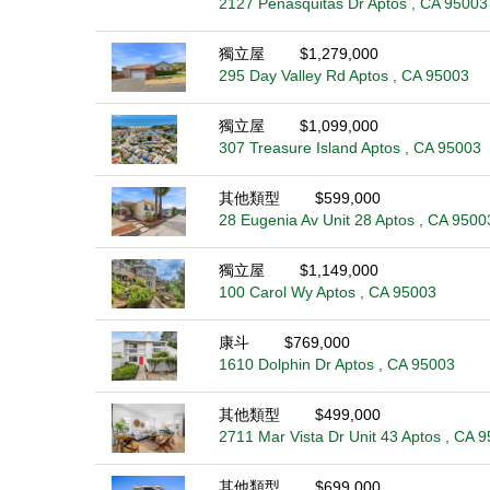
2127 Penasquitas Dr Aptos , CA 95003
獨立屋
$1,279,000
295 Day Valley Rd Aptos , CA 95003
獨立屋
$1,099,000
307 Treasure Island Aptos , CA 95003
其他類型
$599,000
28 Eugenia Av Unit 28 Aptos , CA 9500
獨立屋
$1,149,000
100 Carol Wy Aptos , CA 95003
康斗
$769,000
1610 Dolphin Dr Aptos , CA 95003
其他類型
$499,000
2711 Mar Vista Dr Unit 43 Aptos , CA 
其他類型
$699,000