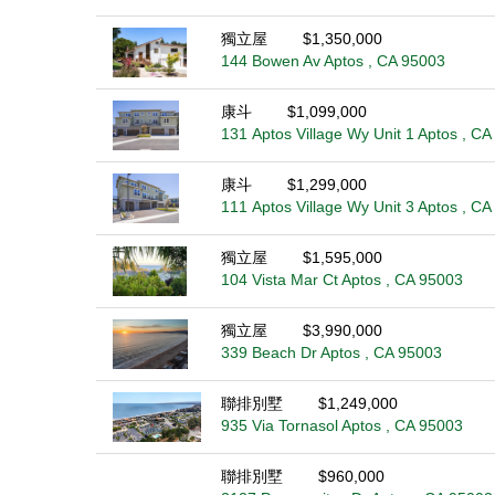
獨立屋
$1,350,000
144 Bowen Av Aptos , CA 95003
康斗
$1,099,000
131 Aptos Village Wy Unit 1 Aptos , C
康斗
$1,299,000
111 Aptos Village Wy Unit 3 Aptos , C
獨立屋
$1,595,000
104 Vista Mar Ct Aptos , CA 95003
獨立屋
$3,990,000
339 Beach Dr Aptos , CA 95003
聯排別墅
$1,249,000
935 Via Tornasol Aptos , CA 95003
聯排別墅
$960,000