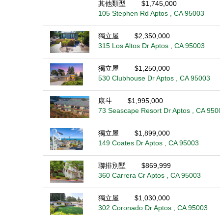
其他類型
$1,745,000
105 Stephen Rd Aptos , CA 95003
獨立屋
$2,350,000
315 Los Altos Dr Aptos , CA 95003
獨立屋
$1,250,000
530 Clubhouse Dr Aptos , CA 95003
康斗
$1,995,000
73 Seascape Resort Dr Aptos , CA 950
獨立屋
$1,899,000
149 Coates Dr Aptos , CA 95003
聯排別墅
$869,999
360 Carrera Cr Aptos , CA 95003
獨立屋
$1,030,000
302 Coronado Dr Aptos , CA 95003