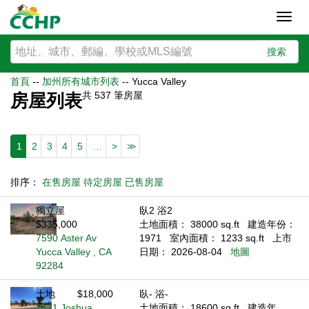
Toggl
navig
搜索
首頁
--
加州所有城市列表
--
Yucca Valley
共
537
筆房屋
房屋列表
1
2
3
4
5
…
>
>>
排序：
在售房屋
待定房屋
已售房屋
獨立屋
臥2 浴2
$335,000
土地面積： 38000 sq.ft
建造年份：
7590 Aster Av
1971
室內面積： 1233 sq.ft
上市
Yucca Valley , CA
日期： 2026-08-04
地圖
92284
土地
$18,000
臥- 浴-
7421 Joshua
土地面積： 18600 sq.ft
建造年