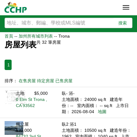
Toggl
navig
搜索
首頁
--
加州所有城市列表
--
Trona
共
32
筆房屋
房屋列表
1
排序：
在售房屋
待定房屋
已售房屋
土地
$5,000
臥- 浴-
0 Elm St Trona ,
土地面積： 24000 sq.ft
建造年
CA 93562
份：--
室內面積： -- sq.ft
上市日
期： 2026-08-04
地圖
獨立屋
臥2 浴1
$30,000
土地面積： 10500 sq.ft
建造年份：
84732 3rd St
1962
室內面積： 1040 sq.ft
上市