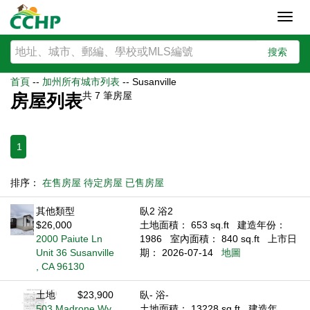
Toggl
navig
搜索
首頁
--
加州所有城市列表
--
Susanville
共
7
筆房屋
房屋列表
1
排序：
在售房屋
待定房屋
已售房屋
其他類型
臥2 浴2
$26,000
土地面積： 653 sq.ft
建造年份：
2000 Paiute Ln
1986
室內面積： 840 sq.ft
上市日
Unit 36 Susanville
期： 2026-07-14
地圖
, CA 96130
土地
$23,900
臥- 浴-
503 Madrone Wy
土地面積： 13228 sq.ft
建造年