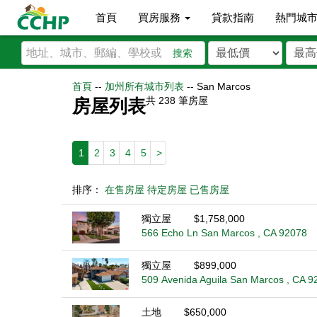
首頁
買房服務
貸款指南
熱門城
搜索
首頁
--
加州所有城市列表
--
San Marcos
共
238
筆房屋
房屋列表
1
2
3
4
5
>
排序：
在售房屋
待定房屋
已售房屋
獨立屋
$1,758,000
566 Echo Ln San Marcos , CA 92078
獨立屋
$899,000
509 Avenida Aguila San Marcos , CA 9
土地
$650,000