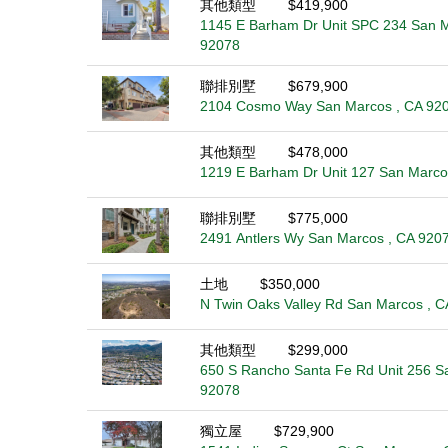
其他類型
$419,900
1145 E Barham Dr Unit SPC 234 San M
92078
聯排別墅
$679,900
2104 Cosmo Way San Marcos , CA 92
其他類型
$478,000
1219 E Barham Dr Unit 127 San Marco
聯排別墅
$775,000
2491 Antlers Wy San Marcos , CA 920
土地
$350,000
N Twin Oaks Valley Rd San Marcos , 
其他類型
$299,000
650 S Rancho Santa Fe Rd Unit 256 S
92078
獨立屋
$729,900