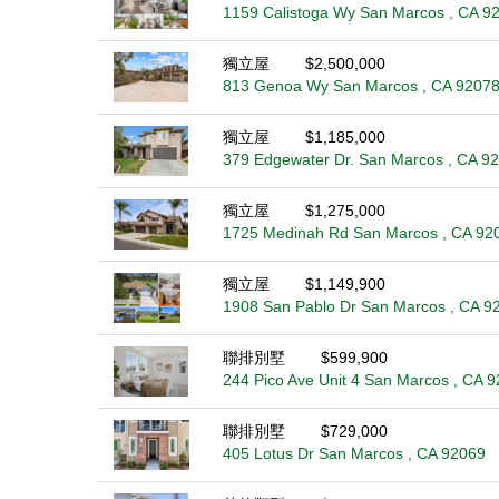
1159 Calistoga Wy San Marcos , CA 9
獨立屋
$2,500,000
813 Genoa Wy San Marcos , CA 9207
獨立屋
$1,185,000
379 Edgewater Dr. San Marcos , CA 9
獨立屋
$1,275,000
1725 Medinah Rd San Marcos , CA 92
獨立屋
$1,149,900
1908 San Pablo Dr San Marcos , CA 9
聯排別墅
$599,900
244 Pico Ave Unit 4 San Marcos , CA 
聯排別墅
$729,000
405 Lotus Dr San Marcos , CA 92069