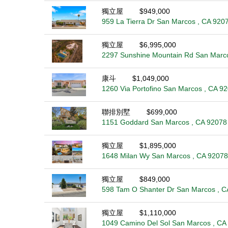
獨立屋
$949,000
959 La Tierra Dr San Marcos , CA 920
獨立屋
$6,995,000
2297 Sunshine Mountain Rd San Marc
康斗
$1,049,000
1260 Via Portofino San Marcos , CA 9
聯排別墅
$699,000
1151 Goddard San Marcos , CA 92078
獨立屋
$1,895,000
1648 Milan Wy San Marcos , CA 92078
獨立屋
$849,000
598 Tam O Shanter Dr San Marcos , C
獨立屋
$1,110,000
1049 Camino Del Sol San Marcos , CA