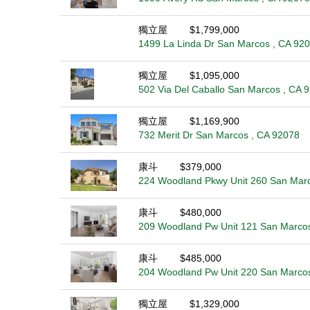
獨立屋
$1,799,000
1499 La Linda Dr San Marcos , CA 92
獨立屋
$1,095,000
502 Via Del Caballo San Marcos , CA 
獨立屋
$1,169,900
732 Merit Dr San Marcos , CA 92078
康斗
$379,000
224 Woodland Pkwy Unit 260 San Marc
康斗
$480,000
209 Woodland Pw Unit 121 San Marcos
康斗
$485,000
204 Woodland Pw Unit 220 San Marcos
獨立屋
$1,329,000