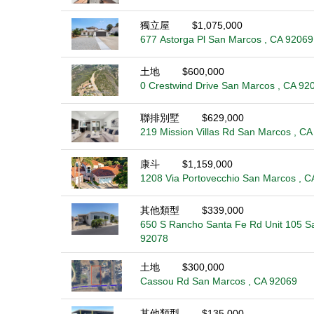
獨立屋
$1,075,000
677 Astorga Pl San Marcos , CA 92069
土地
$600,000
0 Crestwind Drive San Marcos , CA 92
聯排別墅
$629,000
219 Mission Villas Rd San Marcos , C
康斗
$1,159,000
1208 Via Portovecchio San Marcos , C
其他類型
$339,000
650 S Rancho Santa Fe Rd Unit 105 S
92078
土地
$300,000
Cassou Rd San Marcos , CA 92069
其他類型
$135,000