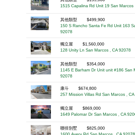
1515 Capalina Rd Unit 19 San Marcos 
其他類型
$499,900
150 S Rancho Santa Fe Rd Unit 163 S
92078
獨立屋
$1,560,000
128 Unity Ln San Marcos , CA 92078
其他類型
$354,000
1145 E Barham Dr Unit unit #186 San 
92078
康斗
$674,800
257 Mission Villas Rd San Marcos , C
獨立屋
$869,000
1649 Palomar Dr San Marcos , CA 920
聯排別墅
$825,000
1600 Avery Rd San Marcos , CA 92078