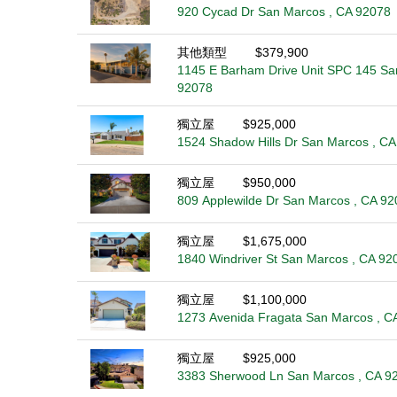
920 Cycad Dr San Marcos , CA 92078
其他類型
$379,900
1145 E Barham Drive Unit SPC 145 Sa
92078
獨立屋
$925,000
1524 Shadow Hills Dr San Marcos , C
獨立屋
$950,000
809 Applewilde Dr San Marcos , CA 92
獨立屋
$1,675,000
1840 Windriver St San Marcos , CA 92
獨立屋
$1,100,000
1273 Avenida Fragata San Marcos , C
獨立屋
$925,000
3383 Sherwood Ln San Marcos , CA 9