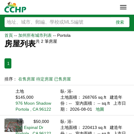
Toggl
navig
搜索
首頁
--
加州所有城市列表
--
Portola
共
2
筆房屋
房屋列表
1
排序：
在售房屋
待定房屋
已售房屋
土地
臥- 浴-
$145,000
土地面積： 268765 sq.ft
建造年
976 Moon Shadow
份：--
室內面積： -- sq.ft
上市日
Portola , CA 96122
期： 2026-08-01
地圖
土地
$50,000
臥- 浴-
350 Espinal Dr
土地面積： 220413 sq.ft
建造年
Portola , CA 96122
份：--
室內面積： -- sq.ft
上市日