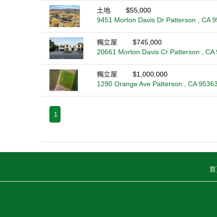
土地
$55,000
9451 Morton Davis Dr Patterson , CA 
獨立屋
$745,000
20661 Morton Davis Cr Patterson , CA
獨立屋
$1,000,000
1290 Orange Ave Patterson , CA 9536
1
首