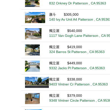
832 Orkney Dr Patterson , CA 95363
康斗
$305,000
140 Ivy Av Unit A4 Patterson , CA 9536
獨立屋
$540,000
1117 Van Gogh Lane Patterson , CA 9
獨立屋
$419,000
324 Barros St Patterson , CA 95363
獨立屋
$449,000
9332 Jacks Pl Patterson , CA 95363
獨立屋
$338,000
9403 Vintner Cr Patterson , CA 95363
獨立屋
$379,000
9348 Vintner Circle Patterson , CA 953