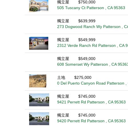
獨立屋
$750,000
505 Tuscany Ct Patterson , CA 95363
獨立屋
$639,999
273 Dogwood Ranch Wy Patterson , C
獨立屋
$549,999
2312 Verde Ranch Rd Patterson , CA 
獨立屋
$549,000
608 Somerset Wy Patterson , CA 9536
土地
$275,000
0 Del Puerto Canyon Road Patterson ,
獨立屋
$745,000
9421 Perrett Rd Patterson , CA 95363
獨立屋
$745,000
9420 Perrett Rd Patterson , CA 95363