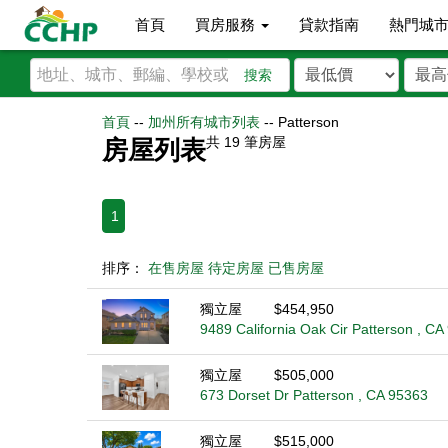
首頁
買房服務
貸款指南
熱門城
搜索
首頁
--
加州所有城市列表
--
Patterson
共
19
筆房屋
房屋列表
1
排序：
在售房屋
待定房屋
已售房屋
獨立屋
$454,950
9489 California Oak Cir Patterson , CA
獨立屋
$505,000
673 Dorset Dr Patterson , CA 95363
獨立屋
$515,000