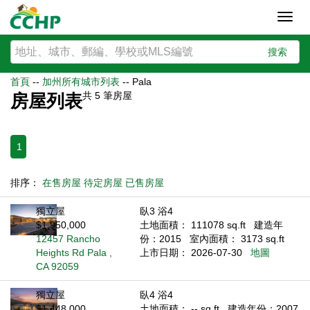
Toggl
navig
搜索
首頁
--
加州所有城市列表
--
Pala
共
5
筆房屋
房屋列表
1
排序：
在售房屋
待定房屋
已售房屋
獨立屋
臥3 浴4
$1,950,000
土地面積： 111078 sq.ft
建造年
12457 Rancho
份：2015
室內面積： 3173 sq.ft
Heights Rd Pala ,
上市日期： 2026-07-30
地圖
CA 92059
獨立屋
臥4 浴4
$1,448,000
土地面積： -- sq.ft
建造年份：2007