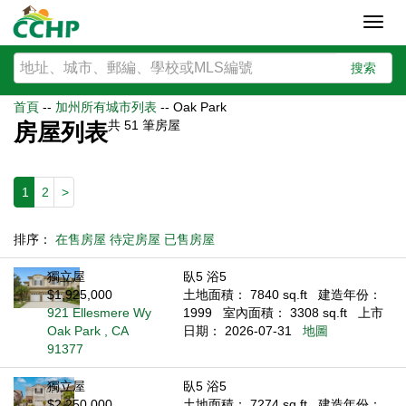
Toggl
navig
搜索
首頁
--
加州所有城市列表
--
Oak Park
共
51
筆房屋
房屋列表
1
2
>
排序：
在售房屋
待定房屋
已售房屋
獨立屋
臥5 浴5
$1,925,000
土地面積： 7840 sq.ft
建造年份：
921 Ellesmere Wy
1999
室內面積： 3308 sq.ft
上市
Oak Park , CA
日期： 2026-07-31
地圖
91377
獨立屋
臥5 浴5
$2,250,000
土地面積： 7274 sq.ft
建造年份：