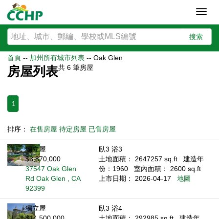
Toggl
navig
搜索
首頁
--
加州所有城市列表
--
Oak Glen
共
6
筆房屋
房屋列表
1
排序：
在售房屋
待定房屋
已售房屋
獨立屋
臥3 浴3
$3,870,000
土地面積： 2647257 sq.ft
建造年
37547 Oak Glen
份：1960
室內面積： 2600 sq.ft
Rd Oak Glen , CA
上市日期： 2026-04-17
地圖
92399
獨立屋
臥3 浴4
$14,500,000
土地面積： 292985 sq.ft
建造年