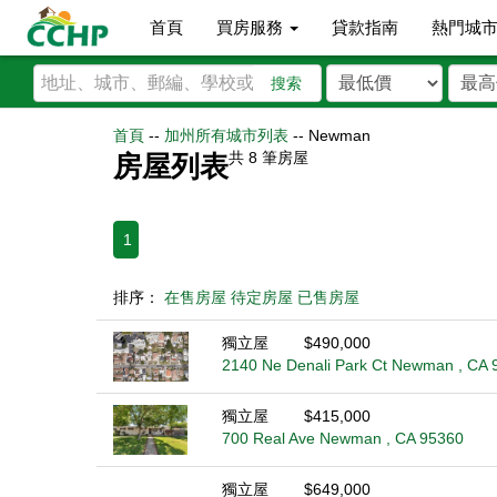
首頁
買房服務
貸款指南
熱門城
搜索
首頁
--
加州所有城市列表
--
Newman
共
8
筆房屋
房屋列表
1
排序：
在售房屋
待定房屋
已售房屋
獨立屋
$490,000
2140 Ne Denali Park Ct Newman , CA 
獨立屋
$415,000
700 Real Ave Newman , CA 95360
獨立屋
$649,000