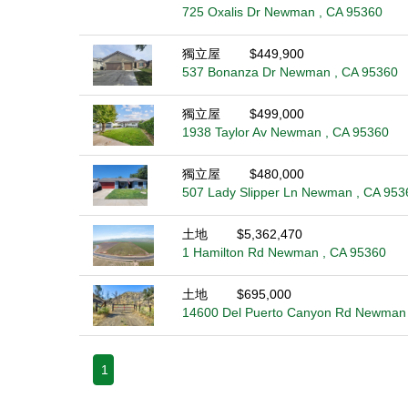
725 Oxalis Dr Newman , CA 95360
獨立屋
$449,900
537 Bonanza Dr Newman , CA 95360
獨立屋
$499,000
1938 Taylor Av Newman , CA 95360
獨立屋
$480,000
507 Lady Slipper Ln Newman , CA 953
土地
$5,362,470
1 Hamilton Rd Newman , CA 95360
土地
$695,000
14600 Del Puerto Canyon Rd Newman 
1