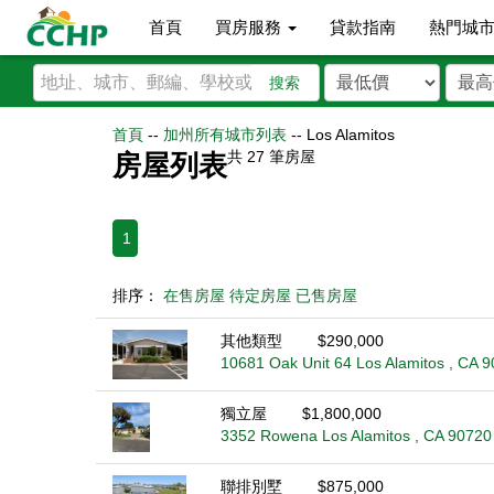
首頁
買房服務
貸款指南
熱門城
搜索
首頁
--
加州所有城市列表
--
Los Alamitos
共
27
筆房屋
房屋列表
1
排序：
在售房屋
待定房屋
已售房屋
其他類型
$290,000
10681 Oak Unit 64 Los Alamitos , CA 
獨立屋
$1,800,000
3352 Rowena Los Alamitos , CA 90720
聯排別墅
$875,000