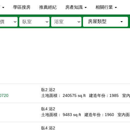
市
學區搜房
推薦經紀
房產知識
相關行業
房屋類型
臥2 浴2
90720
土地面積： 240575 sq.ft
建造年份：1985
室內面
臥4 浴2
土地面積： 9483 sq.ft
建造年份：1960
室內面積
臥4 浴2