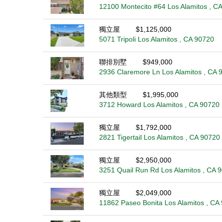
12100 Montecito #64 Los Alamitos , C
獨立屋
$1,125,000
5071 Tripoli Los Alamitos , CA 90720
聯排別墅
$949,000
2936 Claremore Ln Los Alamitos , CA 
其他類型
$1,995,000
3712 Howard Los Alamitos , CA 90720
獨立屋
$1,792,000
2821 Tigertail Los Alamitos , CA 90720
獨立屋
$2,950,000
3251 Quail Run Rd Los Alamitos , CA 
獨立屋
$2,049,000
11862 Paseo Bonita Los Alamitos , CA