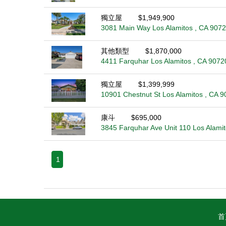
獨立屋
$1,949,900
3081 Main Way Los Alamitos , CA 907
其他類型
$1,870,000
4411 Farquhar Los Alamitos , CA 9072
獨立屋
$1,399,999
10901 Chestnut St Los Alamitos , CA 
康斗
$695,000
3845 Farquhar Ave Unit 110 Los Alami
1
首