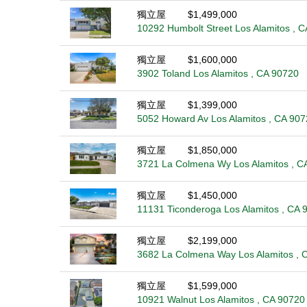
獨立屋
$1,499,000
10292 Humbolt Street Los Alamitos , 
獨立屋
$1,600,000
3902 Toland Los Alamitos , CA 90720
獨立屋
$1,399,000
5052 Howard Av Los Alamitos , CA 907
獨立屋
$1,850,000
3721 La Colmena Wy Los Alamitos , C
獨立屋
$1,450,000
11131 Ticonderoga Los Alamitos , CA 
獨立屋
$2,199,000
3682 La Colmena Way Los Alamitos , 
獨立屋
$1,599,000
10921 Walnut Los Alamitos , CA 90720