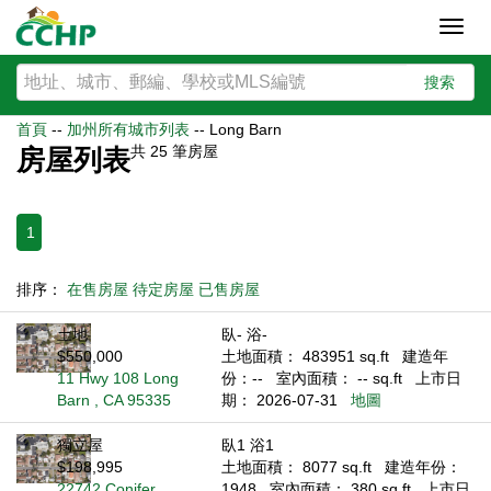
Toggl
navig
搜索
首頁
--
加州所有城市列表
--
Long Barn
共
25
筆房屋
房屋列表
1
排序：
在售房屋
待定房屋
已售房屋
土地
臥- 浴-
$550,000
土地面積： 483951 sq.ft
建造年
11 Hwy 108 Long
份：--
室內面積： -- sq.ft
上市日
Barn , CA 95335
期： 2026-07-31
地圖
獨立屋
臥1 浴1
$198,995
土地面積： 8077 sq.ft
建造年份：
22742 Conifer
1948
室內面積： 380 sq.ft
上市日