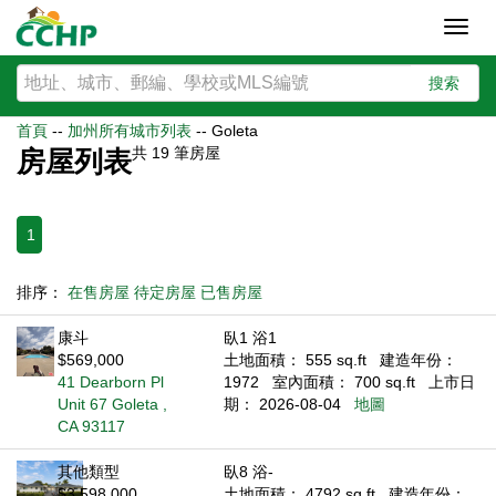
Toggl
navig
搜索
首頁
--
加州所有城市列表
--
Goleta
共
19
筆房屋
房屋列表
1
排序：
在售房屋
待定房屋
已售房屋
康斗
臥1 浴1
$569,000
土地面積： 555 sq.ft
建造年份：
41 Dearborn Pl
1972
室內面積： 700 sq.ft
上市日
Unit 67 Goleta ,
期： 2026-08-04
地圖
CA 93117
其他類型
臥8 浴-
$3,598,000
土地面積： 4792 sq.ft
建造年份：