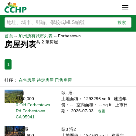
Toggl
navig
搜索
首頁
--
加州所有城市列表
--
Forbestown
共
2
筆房屋
房屋列表
1
排序：
在售房屋
待定房屋
已售房屋
土地
臥- 浴-
$180,000
土地面積： 1293296 sq.ft
建造年
0 Old Forbestown
份：--
室內面積： -- sq.ft
上市日
Rd Forbestown ,
期： 2026-07-03
地圖
CA 95941
獨立屋
臥3 浴2
$294,600
土地面積： 197762 sq.ft
建造年