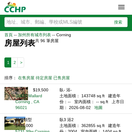
Toggl
navig
搜索
首頁
--
加州所有城市列表
--
Corning
共
96
筆房屋
房屋列表
1
2
>
排序：
在售房屋
待定房屋
已售房屋
土地
$19,500
臥- 浴-
16615 Mallard
土地面積： 143748 sq.ft
建造年
Corning , CA
份：--
室內面積： -- sq.ft
上市日
96021
期： 2026-08-02
地圖
其他類型
臥3 浴2
$435,000
土地面積： 362855 sq.ft
建造年
5731 99w Corning
份：2004
室內面積： 1404 sq.ft