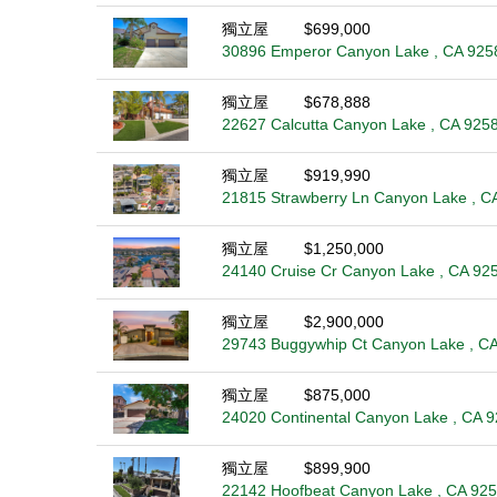
獨立屋
$699,000
30896 Emperor Canyon Lake , CA 925
獨立屋
$678,888
22627 Calcutta Canyon Lake , CA 925
獨立屋
$919,990
21815 Strawberry Ln Canyon Lake , C
獨立屋
$1,250,000
24140 Cruise Cr Canyon Lake , CA 92
獨立屋
$2,900,000
29743 Buggywhip Ct Canyon Lake , C
獨立屋
$875,000
24020 Continental Canyon Lake , CA 
獨立屋
$899,900
22142 Hoofbeat Canyon Lake , CA 92