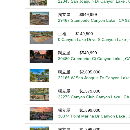
22343 San Joaquin Dr Canyon Lake , 
獨立屋
$649,999
29467 Stampede Canyon Lake , CA 9
土地
$149,500
0 Canyon Lake Drive S Canyon Lake ,
獨立屋
$549,999
30480 Greenbriar Ct Canyon Lake , C
獨立屋
$2,695,000
22166 W San Joaquin Dr Canyon Lake
獨立屋
$1,579,000
22275 Canyon Club Canyon Lake , CA
獨立屋
$1,599,000
30374 Point Marina Dr Canyon Lake ,
獨立屋
$1,298,000