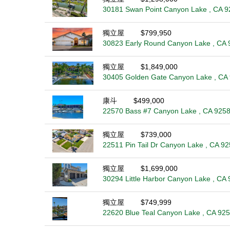
30181 Swan Point Canyon Lake , CA 
獨立屋
$799,950
30823 Early Round Canyon Lake , CA 
獨立屋
$1,849,000
30405 Golden Gate Canyon Lake , CA
康斗
$499,000
22570 Bass #7 Canyon Lake , CA 925
獨立屋
$739,000
22511 Pin Tail Dr Canyon Lake , CA 9
獨立屋
$1,699,000
30294 Little Harbor Canyon Lake , CA
獨立屋
$749,999
22620 Blue Teal Canyon Lake , CA 92