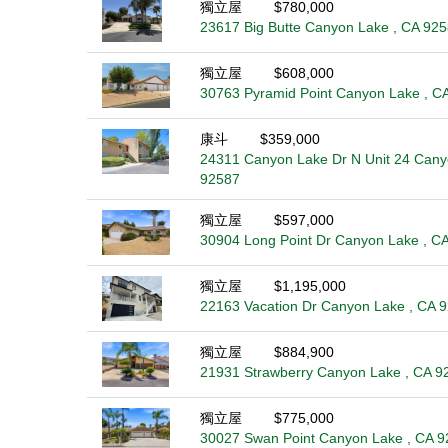
獨立屋
$780,000
23617 Big Butte Canyon Lake , CA 92
獨立屋
$608,000
30763 Pyramid Point Canyon Lake , C
康斗
$359,000
24311 Canyon Lake Dr N Unit 24 Cany
92587
獨立屋
$597,000
30904 Long Point Dr Canyon Lake , C
獨立屋
$1,195,000
22163 Vacation Dr Canyon Lake , CA 
獨立屋
$884,900
21931 Strawberry Canyon Lake , CA 9
獨立屋
$775,000
30027 Swan Point Canyon Lake , CA 