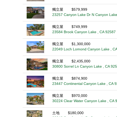
獨立屋
$579,999
23257 Canyon Lake Dr N Canyon Lake
獨立屋
$749,999
23584 Brook Canyon Lake , CA 92587
獨立屋
$1,300,000
22049 Loch Lomond Canyon Lake , C
獨立屋
$2,435,000
30800 Sorrel Ln Canyon Lake , CA 92
獨立屋
$874,900
23447 Continental Canyon Lake , CA 
獨立屋
$970,000
30224 Clear Water Canyon Lake , CA 
土地
$180,000