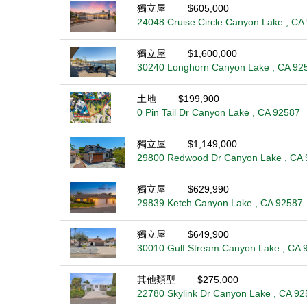
獨立屋
$605,000
24048 Cruise Circle Canyon Lake , CA
獨立屋
$1,600,000
30240 Longhorn Canyon Lake , CA 92
土地
$199,900
0 Pin Tail Dr Canyon Lake , CA 92587
獨立屋
$1,149,000
29800 Redwood Dr Canyon Lake , CA 
獨立屋
$629,990
29839 Ketch Canyon Lake , CA 92587
獨立屋
$649,900
30010 Gulf Stream Canyon Lake , CA 
其他類型
$275,000
22780 Skylink Dr Canyon Lake , CA 92