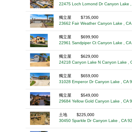
22475 Loch Lomond Dr Canyon Lake ,
獨立屋
$735,000
23662 Fair Weather Canyon Lake , CA
獨立屋
$699,900
22961 Sandpiper Ct Canyon Lake , CA
獨立屋
$629,000
24218 Canyon Lake N Canyon Lake , 
獨立屋
$659,000
31028 Emperor Dr Canyon Lake , CA 
獨立屋
$549,000
29684 Yellow Gold Canyon Lake , CA 
土地
$225,000
30450 Sparkle Dr Canyon Lake , CA 9