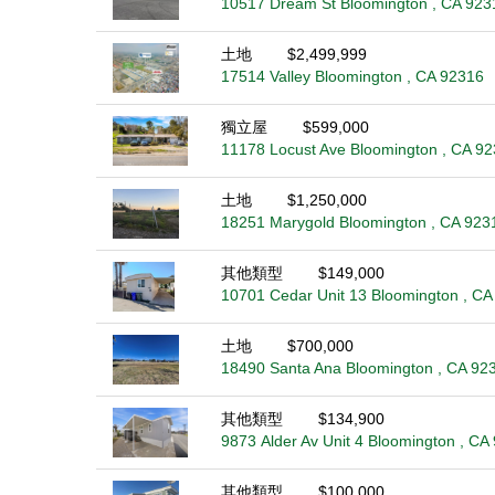
10517 Dream St Bloomington , CA 923
土地
$2,499,999
17514 Valley Bloomington , CA 92316
獨立屋
$599,000
11178 Locust Ave Bloomington , CA 9
土地
$1,250,000
18251 Marygold Bloomington , CA 923
其他類型
$149,000
10701 Cedar Unit 13 Bloomington , CA
土地
$700,000
18490 Santa Ana Bloomington , CA 92
其他類型
$134,900
9873 Alder Av Unit 4 Bloomington , CA
其他類型
$100,000