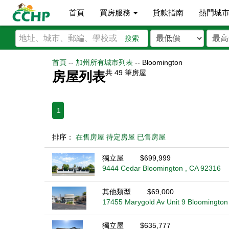
首頁
買房服務
貸款指南
熱門城
搜索
首頁
--
加州所有城市列表
--
Bloomington
共
49
筆房屋
房屋列表
1
排序：
在售房屋
待定房屋
已售房屋
獨立屋
$699,999
9444 Cedar Bloomington , CA 92316
其他類型
$69,000
17455 Marygold Av Unit 9 Bloomington
獨立屋
$635,777