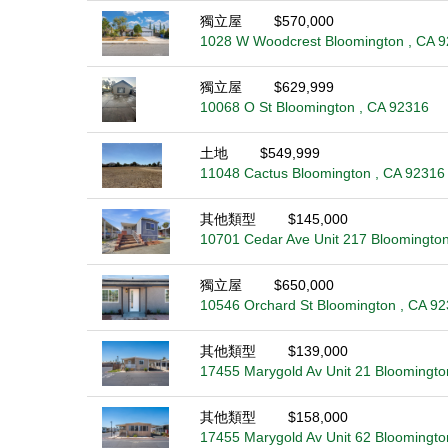
獨立屋
$570,000
1028 W Woodcrest Bloomington , CA 
獨立屋
$629,999
10068 O St Bloomington , CA 92316
土地
$549,999
11048 Cactus Bloomington , CA 92316
其他類型
$145,000
10701 Cedar Ave Unit 217 Bloomington
獨立屋
$650,000
10546 Orchard St Bloomington , CA 9
其他類型
$139,000
17455 Marygold Av Unit 21 Bloomingto
其他類型
$158,000
17455 Marygold Av Unit 62 Bloomingto