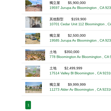
獨立屋
$5,900,000
19597 Jurupa Av Bloomington , CA 92
其他類型
$159,900
10701 Cedar Unit 112 Bloomington , C
獨立屋
$2,500,000
19585 Jurupa Av Bloomington , CA 92
土地
$350,000
778 Bloomington Av Bloomington , CA 
土地
$2,499,999
17514 Valley Bl Bloomington , CA 9231
獨立屋
$9,999,999
11273 Alder Av Bloomington , CA 9231
1