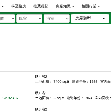
市
學區搜房
推薦經紀
房產知識
相關行業
房屋類型
臥4 浴2
土地面積： 7400 sq.ft
建造年份：1955
室內面積
臥1 浴1
 , CA 92316
土地面積： -- sq.ft
建造年份：1963
室內面積： 6
臥3 浴2