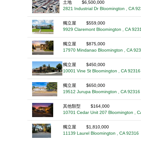
土地
$6,500,000
2821 Industrial Dr Bloomington , CA 9
獨立屋
$559,000
9929 Claremont Bloomington , CA 923
獨立屋
$875,000
17970 Mindanao Bloomington , CA 92
獨立屋
$450,000
10001 Vine St Bloomington , CA 92316
獨立屋
$650,000
19512 Jurupa Bloomington , CA 92316
其他類型
$164,000
10701 Cedar Unit 207 Bloomington , 
獨立屋
$1,810,000
11139 Laurel Bloomington , CA 92316