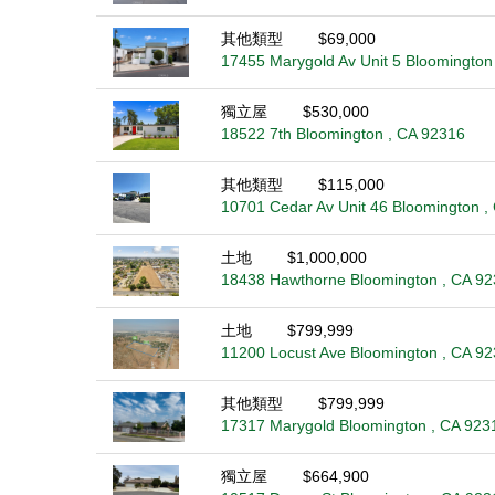
其他類型
$69,000
17455 Marygold Av Unit 5 Bloomington
獨立屋
$530,000
18522 7th Bloomington , CA 92316
其他類型
$115,000
10701 Cedar Av Unit 46 Bloomington ,
土地
$1,000,000
18438 Hawthorne Bloomington , CA 9
土地
$799,999
11200 Locust Ave Bloomington , CA 9
其他類型
$799,999
17317 Marygold Bloomington , CA 923
獨立屋
$664,900