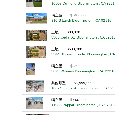
10807 Dumond Bloomington , CA 9231
獨立屋
$540,000
910 S Larch Bloomington , CA 92316
土地
$80,000
9905 Cedar Av Bloomington , CA 9231
土地
$599,000
9944 Bloomington Av Bloomington , C
獨立屋
$539,999
9829 Williams Bloomington , CA 92316
其他類型
$5,999,999
10674 Locust Av Bloomington , CA 923
獨立屋
$714,990
11988 Pepper Bloomington , CA 92316