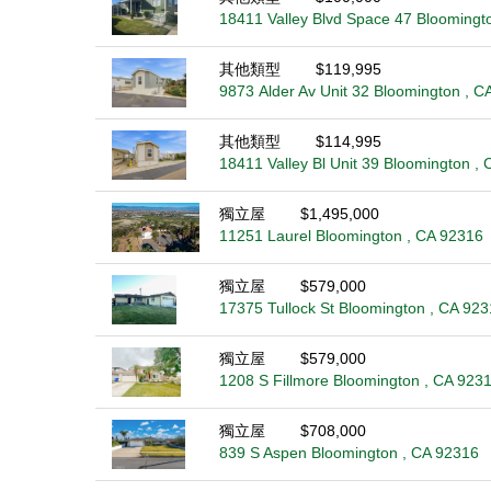
18411 Valley Blvd Space 47 Bloomingt
其他類型
$119,995
9873 Alder Av Unit 32 Bloomington , C
其他類型
$114,995
18411 Valley Bl Unit 39 Bloomington ,
獨立屋
$1,495,000
11251 Laurel Bloomington , CA 92316
獨立屋
$579,000
17375 Tullock St Bloomington , CA 92
獨立屋
$579,000
1208 S Fillmore Bloomington , CA 923
獨立屋
$708,000
839 S Aspen Bloomington , CA 92316