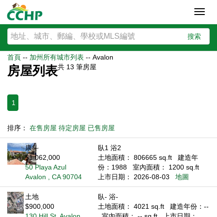
Toggl
navig
搜索
首頁
--
加州所有城市列表
--
Avalon
共
13
筆房屋
房屋列表
1
排序：
在售房屋
待定房屋
已售房屋
康斗
臥1 浴2
$1,062,000
土地面積： 806665 sq.ft
建造年
50 Playa Azul
份：1988
室內面積： 1200 sq.ft
Avalon , CA 90704
上市日期： 2026-08-03
地圖
土地
臥- 浴-
$900,000
土地面積： 4021 sq.ft
建造年份：--
130 Hill St. Avalon
室內面積： -- sq.ft
上市日期：