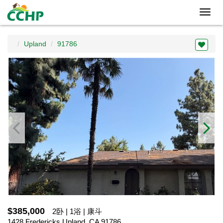
Toggl
navig
Upland
91786
$385,000
2卧 | 1浴 | 康斗
1428 Fredericks,Upland, CA 91786