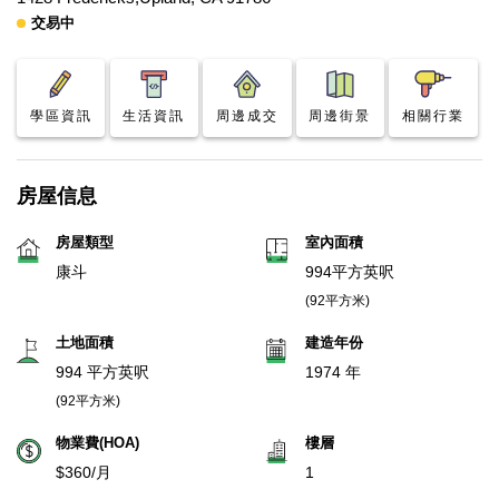
交易中
學區資訊
生活資訊
周邊成交
周邊街景
相關行業
房屋信息
房屋類型
室內面積
康斗
994平方英呎
(92平方米)
土地面積
建造年份
994 平方英呎
1974 年
(92平方米)
物業費(HOA)
樓層
$360/月
1