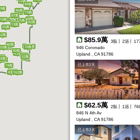
77萬
84萬
99萬
90萬
86萬
75萬
73萬
87萬
69萬
70萬
20萬
75萬
82萬
12萬
21萬
19萬
55萬
62萬
$85.9萬
3
臥
2
浴
17
95萬
71萬
75萬
55萬
70萬
946 Coronado
53萬
98萬
80萬
95萬
Upland , CA 91786
59萬
60萬
52萬
62萬
56萬
53萬
55萬
53萬
62萬
4萬
已上市2天
74萬
110萬
43萬
162萬
$62.5萬
2
臥
1
浴
76
846 N 4th Av
Upland , CA 91786
已上市2天