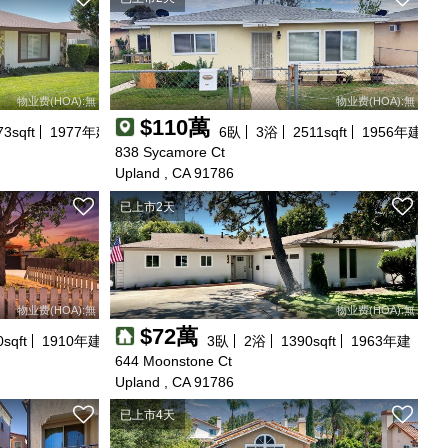
物业费(HOA):無
物业费(HOA):無
$110萬
73
sqft
1977
年建
6
臥
3
浴
2511
sqft
1956
年建
838 Sycamore Ct
Upland , CA 91786
已上市2天
物业费(HOA):無
物业费(HOA):無
$72萬
0
sqft
1910
年建
3
臥
2
浴
1390
sqft
1963
年建
644 Moonstone Ct
Upland , CA 91786
已上市4天