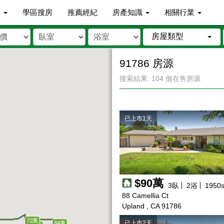
市
學區搜房
推薦經紀
房產知識
相關行業
房屋類型
91786 房源
搜索結果: 104 個在售房源
已上市1天
$90萬
3
臥
2
浴
1950
s
88 Camellia Ct
Upland , CA 91786
72萬
已上市2天
84萬