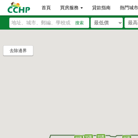
首頁
買房服務
貸款指南
熱門城
搜索
去除邊界
85萬
95萬
90萬
89萬