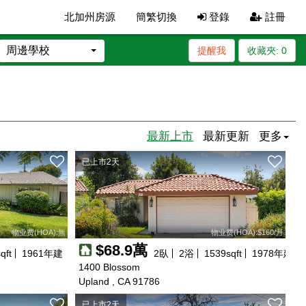
北加州房源
簡繁切換
登錄
註冊
周邊學校
提醒我
收藏夾:
0
最新上市
最新更新
更多
已上市2天
物业费(HOA):無
物业费(HOA):$160/月
$68.9萬
qft
1961
年建
2
臥
2
浴
1539
sqft
1978
年建
1400 Blossom
Upland , CA 91786
已上市2天