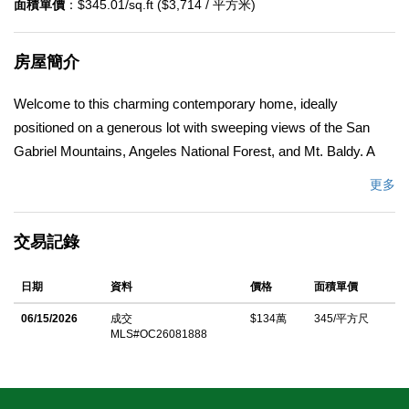
面積單價
：$345.01/sq.ft ($3,714 / 平方米)
房屋簡介
Welcome to this charming contemporary home, ideally
positioned on a generous lot with sweeping views of the San
Gabriel Mountains, Angeles National Forest, and Mt. Baldy. A
pair of double entry doors framed by stacked stone creates a
更多
striking first impression and sets the tone for the quality found
throughout. Inside, an elegant foyer opens to a dramatic Great
交易記錄
Room with soaring sloped ceilings, a warm fireplace, and
seamless flow into the spacious open-concept gourmet kitchen.
日期
資料
價格
面積單價
Designed for both everyday living and entertaining, the kitchen
showcases a high-BTU stainless steel gas range, abundant
06/15/2026
成交
$134萬
345/平方尺
MLS#OC26081888
cabinetry, and a stunning one-piece stone island accented by
custom millwork. The main level also offers exceptional
versatility, featuring a dedicated home office or den, a secondary