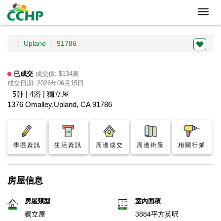
Toggl
navig
Upland
91786
已成交
成交價: $134萬
成交日期: 2026年06月15日
5卧 | 4浴 | 獨立屋
1376 Omalley,Upland, CA 91786
學區資訊
生活資訊
周邊成交
周邊街景
相關行業
房屋信息
房屋類型
室內面積
獨立屋
3884平方英呎