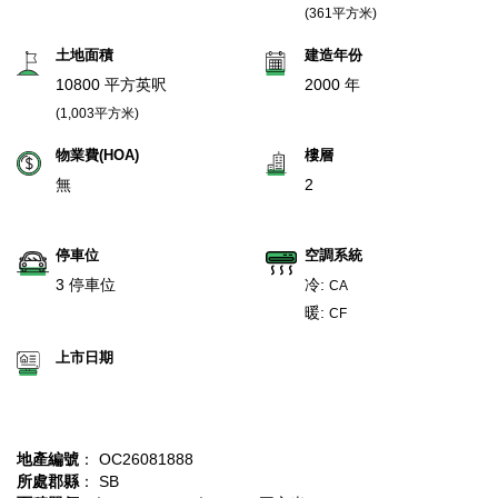
(361平方米)
土地面積
建造年份
10800 平方英呎
2000 年
(1,003平方米)
物業費(HOA)
樓層
無
2
停車位
空調系統
3 停車位
冷:
CA
暖:
CF
上市日期
地產編號
： OC26081888
所處郡縣
： SB