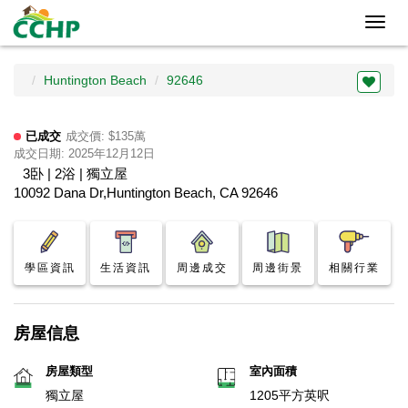
Toggl
navig
Huntington Beach
92646
已成交
成交價: $135萬
成交日期: 2025年12月12日
3卧 | 2浴 | 獨立屋
10092 Dana Dr,Huntington Beach, CA 92646
學區資訊
生活資訊
周邊成交
周邊街景
相關行業
房屋信息
房屋類型
室內面積
獨立屋
1205平方英呎