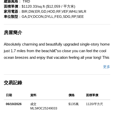
建築風格
： TRD
面積單價
：$1120.33/sq.ft ($12,059 / 平方米)
家用電器
：BIR,DW,ER,GD,HOD,RF,VEF,WHU,WLR
車位類型
：GA,DY,DCON,DYLL,FEG,SDG,RP,SEE
房屋簡介
Absolutely charming and beautifully upgraded single-story home
just 1.7 miles from the beachâ€”so close you can feel the cool
ocean breezes and enjoy that vacation feeling all year long! This
home showcases an extra-large front lawn enclosed with a
更多
white vinyl fence for safe play, plus a welcoming front porch that
sets the tone for whatâ€™s inside. Step through the door and
交易記錄
prepare to be wowed by the modern luxury upgrades that have
transformed this home, including walls opened to create a
日期
資料
價格
面積單價
spacious open-concept great room with cathedral ceilings,
recessed lighting, dual pane windows, plantation shutters, and
06/10/2026
成交
$135萬
1120/平方尺
MLS#OC25249033
elegant travertine-style tile flooring with decorative inlay. A