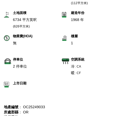
(112平方米)
土地面積
建造年份
6734 平方英呎
1968 年
(626平方米)
物業費(HOA)
樓層
無
1
停車位
空調系統
2 停車位
冷:
CA
暖:
CF
上市日期
地產編號
： OC25249033
所處郡縣
： OR