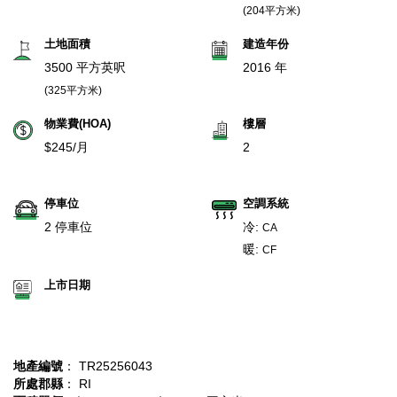
(204平方米)
土地面積
建造年份
3500 平方英呎
2016 年
(325平方米)
物業費(HOA)
樓層
$245/月
2
停車位
空調系統
2 停車位
冷:
CA
暖:
CF
上市日期
地產編號
： TR25256043
所處郡縣
： RI