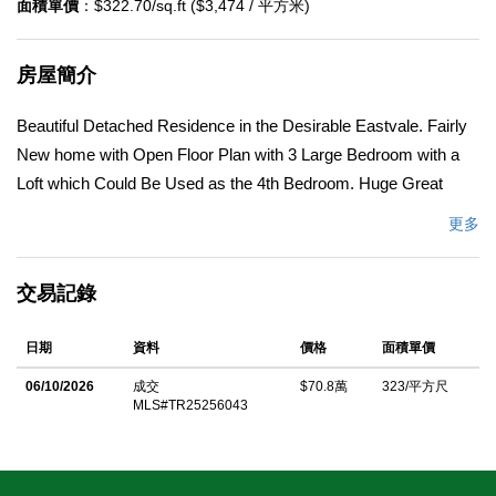
面積單價
：$322.70/sq.ft ($3,474 / 平方米)
房屋簡介
Beautiful Detached Residence in the Desirable Eastvale. Fairly
New home with Open Floor Plan with 3 Large Bedroom with a
Loft which Could Be Used as the 4th Bedroom. Huge Great
Family Room and Formal Dining Room. Move in Condition.
更多
Large and Bright Kitchen with White Cabinets and Granite
Counter tops. Big Master Bedroom with Walk in Closet.
交易記錄
Individual Laundry Room. 2 Car Attached Garage. Quiet and
Nice Neighborhood. Close to Costco and Prime Location to
日期
資料
價格
面積單價
Shopping Plaza and Super Markets. Community Pool and Spa
and Play Area. Convenient Location To Freeway Access and
06/10/2026
成交
$70.8萬
323/平方尺
MLS#TR25256043
Prestigious Schools Nearby.
中文描述