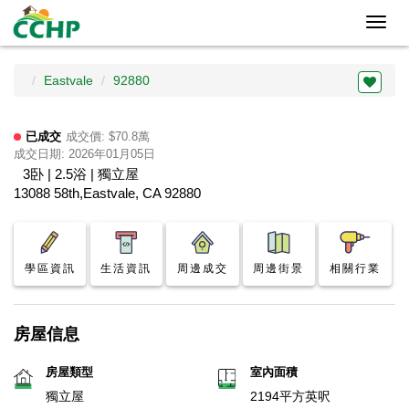
Toggl
navig
Eastvale
92880
已成交
成交價: $70.8萬
成交日期: 2026年01月05日
3卧 | 2.5浴 | 獨立屋
13088 58th,Eastvale, CA 92880
學區資訊
生活資訊
周邊成交
周邊街景
相關行業
房屋信息
房屋類型
室內面積
獨立屋
2194平方英呎