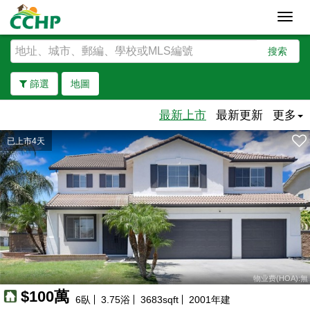
Toggl
navig
搜索
篩選
地圖
最新上市
最新更新
更多
已上市4天
去除邊界
74萬
物业费(HOA):無
75萬
93萬
65萬
67萬
55萬
54萬
60萬
64萬
63萬
97萬
94萬
65萬
68萬
72萬
71萬
67萬
75萬
65萬
65萬
84萬
66萬
115萬
53萬
50萬
41萬
50萬
86萬
94萬
100萬
93萬
93萬
92萬
95萬
$100萬
113萬
84萬
115萬
95萬
139萬
100萬
100萬
93萬
57萬
100萬
110萬
100萬
6
臥
3.75
浴
3683
sqft
2001
年建
110萬
118萬
104萬
98萬
96萬
101萬
92萬
59萬
80萬
95萬
58萬
110萬
83萬
55萬