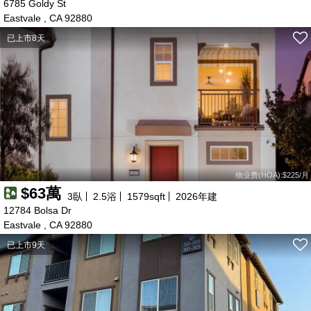
100萬
114萬
93萬
6785 Goldy St
97萬
95萬
115萬
85萬
110萬
240萬
148萬
150萬
106萬
145萬
105萬
120萬
103萬
104萬
135萬
115萬
130萬
Eastvale , CA 92880
98萬
120萬
92萬
97萬
已上市8天
83萬
70萬
71萬
29萬
物业费(HOA):$225/月
$63萬
3
臥
2.5
浴
1579
sqft
2026
年建
12784 Bolsa Dr
Eastvale , CA 92880
已上市9天