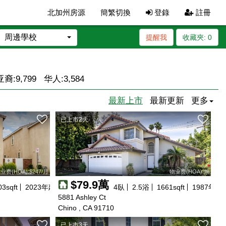
北加州房源
簡繁切換
登錄
註冊
周邊學校
提醒我
收藏夾:
0
亚裔:
9,799
华人:
3,584
最新上市
最新更新
更多
已上市2天
业费(HOA):$247/月
物业费(HOA):無
$79.9萬
03
sqft
2023
年建
4
臥
2.5
浴
1661
sqft
1987
年建
5881 Ashley Ct
Chino , CA 91710
已上市3天