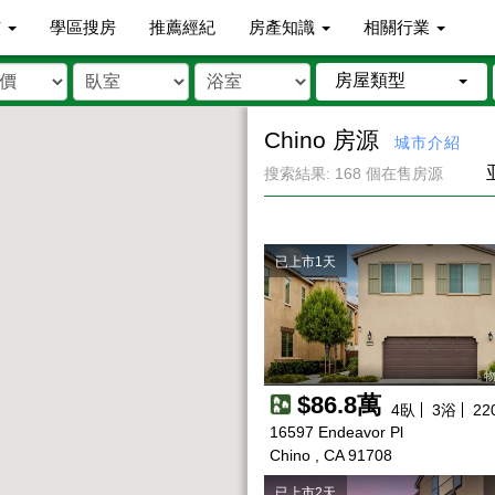
市
學區搜房
推薦經紀
房產知識
相關行業
房屋類型
Chino 房源
城市介紹
搜索結果: 168 個在售房源
已上市1天
物
$86.8萬
4
臥
3
浴
22
16597 Endeavor Pl
Chino , CA 91708
已上市2天