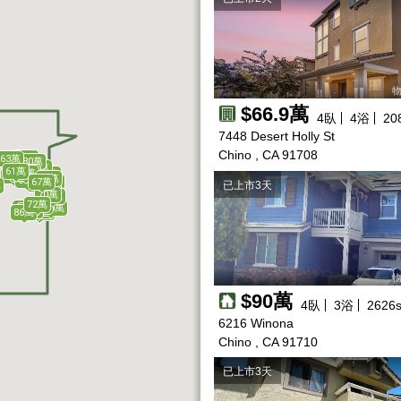
物
$66.9萬
4
臥
4
浴
20
7448 Desert Holly St
Chino , CA 91708
63萬
63萬
80萬
65萬
60萬
51萬
61萬
53萬
62萬
58萬
60萬
85萬
65萬
51萬
63萬
82萬
60萬
59萬
94萬
67萬
68萬
64萬
88萬
已上市3天
萬
75萬
70萬
82萬
82萬
70萬
70萬
72萬
87萬
88萬
120萬
81萬
82萬
79萬
133萬
132萬
125萬
94萬
93萬
99萬
89萬
95萬
123萬
118萬
126萬
88萬
86萬
127萬
117萬
119萬
物
$90萬
4
臥
3
浴
2626
s
6216 Winona
Chino , CA 91710
已上市3天