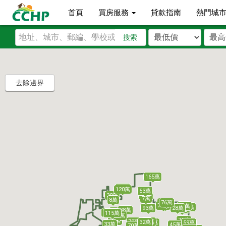
首頁
買房服務
貸款指南
熱門城
搜索
去除邊界
165萬
72萬
120萬
53萬
52萬
30萬
7萬
8萬
76萬
70萬
70萬
75萬
90萬
81萬
93萬
28萬
84萬
38萬
74萬
125萬
115萬
86萬
83萬
70萬
75萬
43萬
70萬
32萬
31萬
46萬
59萬
33萬
34萬
45萬
70萬