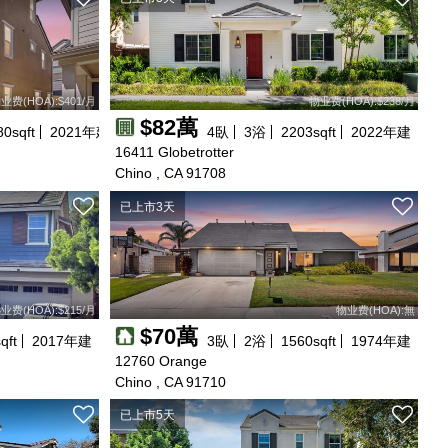
业费(HOA):$401/月
物业费(HOA):$238/月
$82萬
80
sqft
2021
年建
4
臥
3
浴
2203
sqft
2022
年建
16411 Globetrotter
Chino , CA 91708
已上市3天
业费(HOA):$215/月
物业费(HOA):無
$70萬
qft
2017
年建
3
臥
2
浴
1560
sqft
1974
年建
12760 Orange
Chino , CA 91710
已上市5天