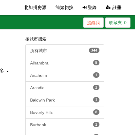
北加州房源
簡繁切換
登錄
註冊
提醒我
收藏夾:
0
按城市搜索
所有城市
344
Alhambra
5
多
Anaheim
1
Arcadia
2
Baldwin Park
1
Beverly Hills
8
Burbank
1