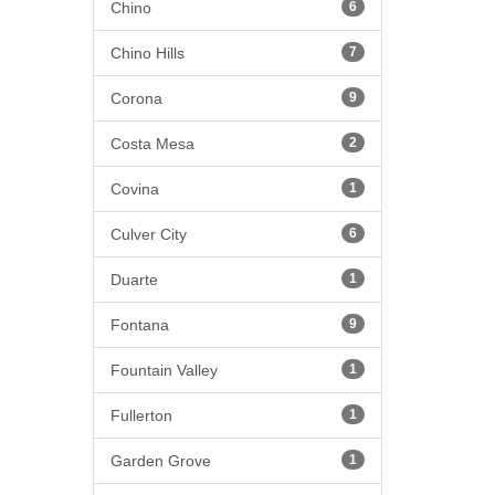
Chino
6
Chino Hills
7
Corona
9
Costa Mesa
2
Covina
1
Culver City
6
Duarte
1
Fontana
9
Fountain Valley
1
Fullerton
1
Garden Grove
1