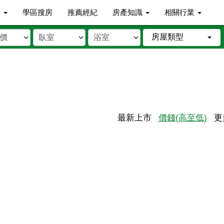
市
學區搜房
推薦經紀
房產知識
相關行業
房屋類型
最新上市
價錢(高至低)
更