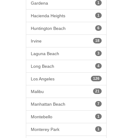
Gardena
1
Hacienda Heights
1
Huntington Beach
6
Irvine
18
Laguna Beach
3
Long Beach
4
Los Angeles
126
Malibu
21
Manhattan Beach
7
Montebello
1
Monterey Park
1