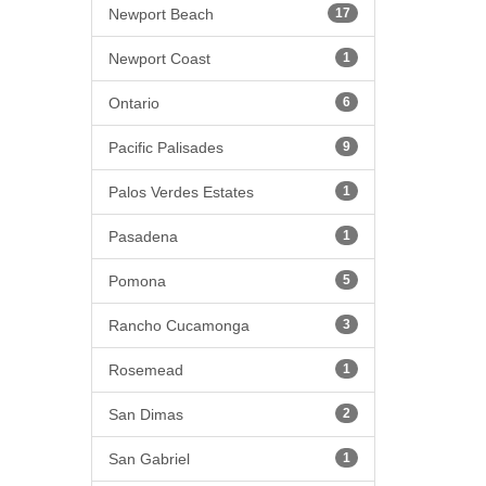
Newport Beach
17
Newport Coast
1
Ontario
6
Pacific Palisades
9
Palos Verdes Estates
1
Pasadena
1
Pomona
5
Rancho Cucamonga
3
Rosemead
1
San Dimas
2
San Gabriel
1