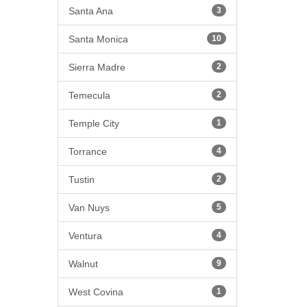
Santa Ana
3
Santa Monica
10
Sierra Madre
2
Temecula
2
Temple City
1
Torrance
4
Tustin
2
Van Nuys
5
Ventura
4
Walnut
9
West Covina
1